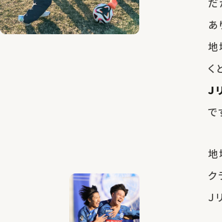
だ
あ
地
く
Ｊ
で
地
ク
Ｊ