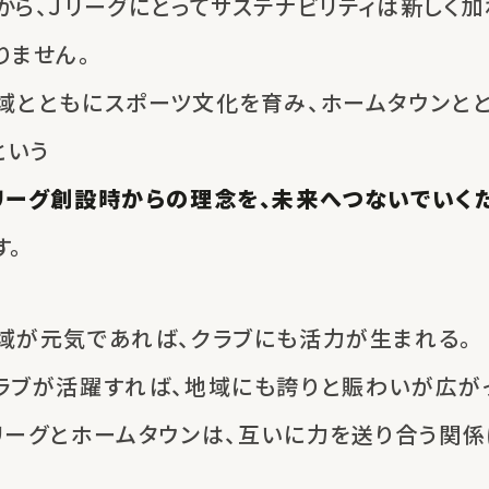
から、Ｊリーグにとってサステナビリティは
新しく加
りません。
域とともにスポーツ文化を育み、
ホームタウンと
という
リーグ創設時からの理念を、
未来へつないでいく
す。
域が元気であれば、
クラブにも活力が生まれる。
ラブが活躍すれば、
地域にも誇りと賑わいが広がっ
リーグとホームタウンは、
互いに力を送り合う関係