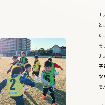
Ｊ
と
た
そ
Ｊ
子
ツ
そ