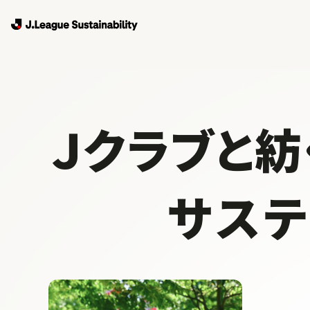
Ｊクラブと紡
サス