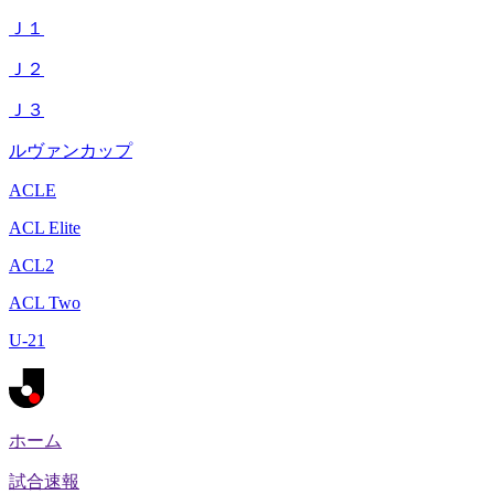
Ｊ１
Ｊ２
Ｊ３
ルヴァンカップ
ACLE
ACL Elite
ACL2
ACL Two
U-21
ホーム
試合速報