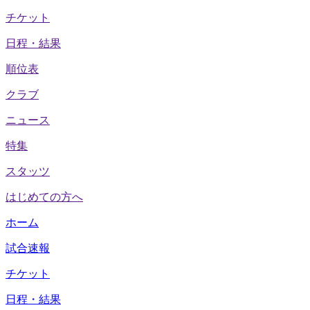
チケット
日程・結果
順位表
クラブ
ニュース
特集
スタッツ
はじめての方へ
ホーム
試合速報
チケット
日程・結果