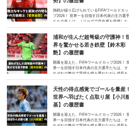
勢】の履歴書
熱戦が繰り広げられているFIFAワールドカッ
プ2026！ 世界一を目指す日本代表の主力選
たちの多くは、Ｊリーグで存在感を発揮した
後に海外へと渡った選手たちです。 そこで今
回は、FIFAワールドカップ2026での活躍が期
浦和が生んだ超弩級の守護神！
待される、菅原由勢選手のここまでの歩みを
ご紹介します！
界を驚かせる若き鉄壁【鈴木彩
艶】の履歴書
開幕を迎えた、FIFAワールドカップ2026！ 
界一を目指す日本代表の主力選手たちは、そ
れぞれの舞台で実績を積み重ねながら成長を
遂げてきました。 そこで今回は、FIFAワー
ドカップ2026での活躍が期待される、鈴木彩
天性の得点感覚でゴールを量産
艶選手のここまでの歩みをご紹介します！
世界へ羽ばたく点取り屋【小川
基】の履歴書
開幕を迎えた、FIFAワールドカップ2026！ 
界一を目指す日本代表の主力選手たちは、そ
れぞれの舞台で実績を積み重ねながら成長を