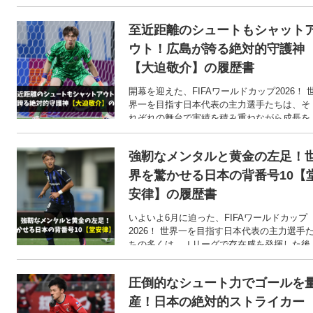
遂げてきました。 そこで今回は、FIFAワー
ドカップ2026での活躍が期待される、小川航
至近距離のシュートもシャット
基選手のここまでの歩みをご紹介します！
ウト！広島が誇る絶対的守護神
【大迫敬介】の履歴書
開幕を迎えた、FIFAワールドカップ2026！ 
界一を目指す日本代表の主力選手たちは、そ
れぞれの舞台で実績を積み重ねながら成長を
遂げてきました。 そこで今回は、FIFAワー
ドカップ2026での活躍が期待される、大迫敬
強靭なメンタルと黄金の左足！
介選手のここまでの歩みをご紹介します！
界を驚かせる日本の背番号10【
安律】の履歴書
いよいよ6月に迫った、FIFAワールドカップ
2026！ 世界一を目指す日本代表の主力選手
ちの多くは、Ｊリーグで存在感を発揮した後
に海外へと渡った選手たちです。 そこで今回
は、FIFAワールドカップ2026での活躍が期待
圧倒的なシュート力でゴールを
される、堂安律選手のここまでの歩みをご紹
介します！
産！日本の絶対的ストライカー