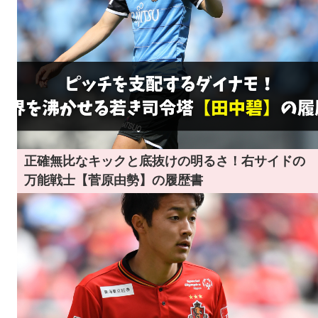
正確無比なキックと底抜けの明るさ！右サイドの
万能戦士【菅原由勢】の履歴書