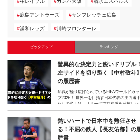
#
柏レイソル
#
ガンバ大阪
#
清水エスパルス
#
鹿島アントラーズ
#
サンフレッチェ広島
#
浦和レッズ
#
川崎フロンターレ
#
名古屋グランパス
#
東京ヴェルディ
ピックアップ
ランキング
#
中村憲剛
#
セレッソ大阪
#
横浜Fマリノス
驚異的な決定力と鋭いドリブル
#
小林悠
#
小野伸二
#
横浜Ｆ・マリノス
左サイドを切り裂く【中村敬斗
の履歴書
#
北海道コンサドーレ札幌
#
ＦＣ東京
熱戦が繰り広げられているFIFAワールドカッ
#
ジュビロ磐田
#
J撮り
#
ヴィッセル神戸
プ2026！ 世界一を目指す日本代表の主力選
たちの多くは、Ｊリーグで存在感を発揮した
後に海外へと渡った選手たちです。 そこで今
回は、日本の左サイドで躍動する中村敬斗選
熱いハートで日本中を熱狂させ
手のここまでの歩みをご紹介します！
る！不屈の鉄人【長友佑都】の
歴書