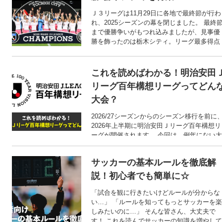
Ｊ３リーグは11月29日に各地で最終節が行わ
れ、2025シーズンの幕を閉じました。 最終
まで優勝争いがもつれ込みましたが、見事優
勝を飾ったのは栃木シティ。リーグ最多得点
を記録した攻撃力を武器にＪ３を席巻し、Ｊ
リーグ参入初年度での優勝を成し遂げまし
た。 今回は、そんな栃木シティを深堀りしま
これを読めばわかる！明治安田
す！
リーグ百年構想リーグってどん
大会？
2026/27シーズンからのシーズン移行を前に
2026年上半期に明治安田Ｊリーグ百年構想リ
ーグが開催されます。 今回は、例年にない大
会として開幕を控えるこの大会についてまと
めました！ 「いつものリーグ戦とは違う大会
サッカーの基本ルールを徹底解
なの？」「試合方式は？」など皆さんの疑問
にお答えします！
説！初心者でも簡単に☆
「試合を観に行きたいけどルールが分からな
い…」 「ルールを知ってもっとサッカーを楽
しみたいのに…」 そんな皆さん、大丈夫で
す！ これを読んでサッカーの知識を増やして