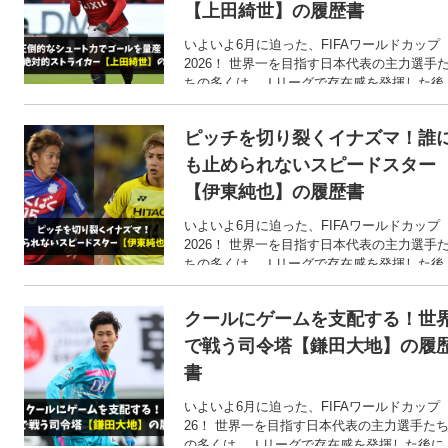
【上田綺世】の履歴書
いよいよ6月に迫った、FIFAワールドカップ
2026！ 世界一を目指す日本代表の主力選手
ちの多くは、Ｊリーグで存在感を発揮した後
に海外へと渡った選手たちです。 そこで今回
は、FIFAワールドカップ2026での活躍が期待
ピッチを切り裂くイナズマ！誰
される、上田綺世選手のここまでの歩みをご
紹介します！
も止められないスピードスター
【伊東純也】の履歴書
いよいよ6月に迫った、FIFAワールドカップ
2026！ 世界一を目指す日本代表の主力選手
ちの多くは、Ｊリーグで存在感を発揮した後
に海外へと渡った選手たちです。 そこで今回
は、FIFAワールドカップ2026での活躍が期待
クールにゲームを支配する！世
される、伊東純也選手のここまでの歩みをご
紹介します！
で戦う司令塔【鎌田大地】の履
書
いよいよ6月に迫った、FIFAワールドカップ
26！ 世界一を目指す日本代表の主力選手た
の多くは、Ｊリーグで存在感を発揮した後に