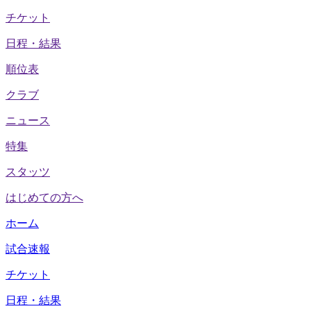
チケット
日程・結果
順位表
クラブ
ニュース
特集
スタッツ
はじめての方へ
ホーム
試合速報
チケット
日程・結果