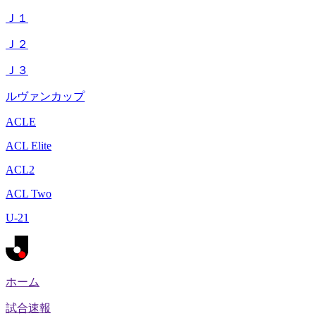
Ｊ１
Ｊ２
Ｊ３
ルヴァンカップ
ACLE
ACL Elite
ACL2
ACL Two
U-21
ホーム
試合速報