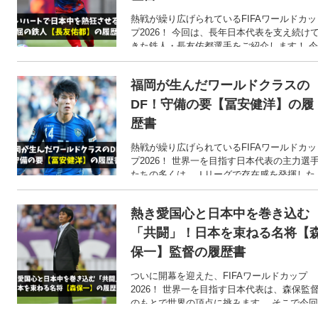
熱戦が繰り広げられているFIFAワールドカッ
プ2026！ 今回は、長年日本代表を支え続け
きた鉄人・長友佑都選手をご紹介します！ 今
や日本サッカー界の生ける伝説とも言える存
在ですが、そんな長友選手のこれまでの軌跡
福岡が生んだワールドクラスの
とは？
DF！守備の要【冨安健洋】の履
歴書
熱戦が繰り広げられているFIFAワールドカッ
プ2026！ 世界一を目指す日本代表の主力選
たちの多くは、Ｊリーグで存在感を発揮した
後に海外へと渡った選手たちです。 そこで今
回は、日本の守備の要・冨安健洋選手のここ
熱き愛国心と日本中を巻き込む
までの歩みをご紹介します！
「共闘」！日本を束ねる名将【
保一】監督の履歴書
ついに開幕を迎えた、FIFAワールドカップ
2026！ 世界一を目指す日本代表は、森保監
のもとで世界の頂点に挑みます。 そこで今回
は、FIFAワールドカップ2026で指揮を執る日