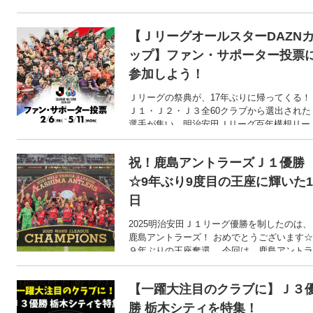
海外へと渡った選手たちです。 そこで今回
は、FIFAワールドカップ26での活躍が期待さ
【ＪリーグオールスターDAZN
れる、鎌田大地選手のここまでの歩みをご紹
介します！
ップ】ファン・サポーター投票
参加しよう！
Ｊリーグの祭典が、17年ぶりに帰ってくる！
Ｊ１・Ｊ２・Ｊ３全60クラブから選出された
選手が集い、明治安田Ｊリーグ百年構想リー
グの6つの地域グループごとに構成されたオ
ルスターチームによる1DAYトーナメントを
祝！鹿島アントラーズＪ１優勝
う「ＪリーグオールスターDAZNカップ」。
2026年のシーズン移行という節目にあわせて
☆9年ぶり9度目の王座に輝いた1
開催される特別な大会です。 そんなオールス
日
ターに出場する選手を選出するファン・サポ
ーター投票が、先月からスタート！ 推しの選
2025明治安田Ｊ１リーグ優勝を制したのは、
手をオールスターの舞台に導くのは、あなた
鹿島アントラーズ！ おめでとうございます☆
の一票！！
９年ぶりの王座奪還。 今回は、鹿島アントラ
ーズＪ１優勝の1日を振り返ります。
【一躍大注目のクラブに】Ｊ３
勝 栃木シティを特集！