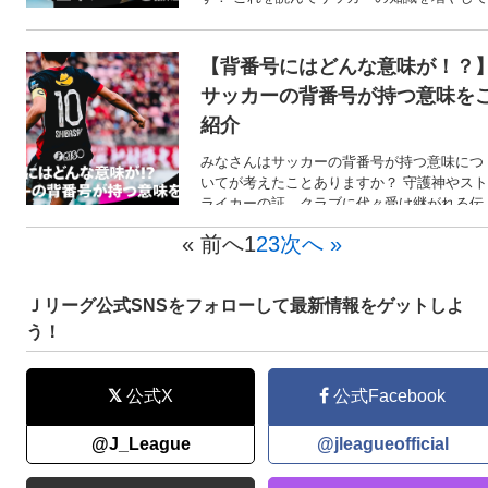
もっと楽しみましょう！
【背番号にはどんな意味が！？
サッカーの背番号が持つ意味を
紹介
みなさんはサッカーの背番号が持つ意味につ
いてが考えたことありますか？ 守護神やスト
ライカーの証、クラブに代々受け継がれる伝
統の番号など、背番号には様々な意味が込め
« 前へ
1
2
3
次へ »
られています。 今回は、背番号にはどんな意
味があるのかご紹介します！
Ｊリーグ公式SNSをフォローして最新情報をゲットしよ
う！
公式X
公式Facebook
@J_League
@jleagueofficial