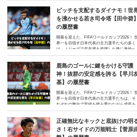
本代表・森保一監督のここまでの歩みをご紹
ピッチを支配するダイナモ！世
介します！
を沸かせる若き司令塔【田中碧
の履歴書
開幕を迎えた、FIFAワールドカップ2026！ 
界一を目指す日本代表の主力選手たちの多く
は、Ｊリーグで存在感を発揮した後に海外へ
と渡った選手たちです。 そこで今回は、FIF
ワールドカップ2026での活躍が期待される、
鹿島のゴールに鍵をかける守護
田中碧選手のここまでの歩みをご紹介しま
す！
神！抜群の安定感を誇る【早川
基】の履歴書
開幕を迎えた、FIFAワールドカップ2026！ 
界一を目指す日本代表の主力選手たちは、そ
れぞれの舞台で実績を積み重ねながら成長を
遂げてきました。 そこで今回は、FIFAワー
ドカップ2026での活躍が期待される、早川友
正確無比なキックと底抜けの明
基選手のここまでの歩みをご紹介します！
さ！右サイドの万能戦士【菅原