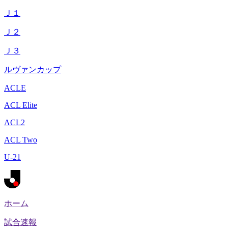
Ｊ１
Ｊ２
Ｊ３
ルヴァンカップ
ACLE
ACL Elite
ACL2
ACL Two
U-21
ホーム
試合速報