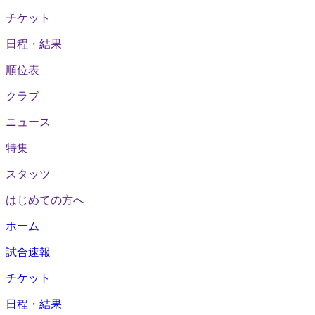
チケット
日程・結果
順位表
クラブ
ニュース
特集
スタッツ
はじめての方へ
ホーム
試合速報
チケット
日程・結果