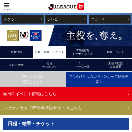
メニュー
チケット
テレビ
ニュース
GS順位表
更新情報
日程・結果・チケット
動画・フォト
トーナメント表
得点
ニュー
大会の歴史
テレビ放送
ランキング
ヒーロー賞
大会概要
チケット情報
#もうひとつのルヴァンカップ結果発
完売しました
表！
当日のイベント情報はこちら
ルヴァンカップ25周年特設サイトはこちら
日程・結果・チケット