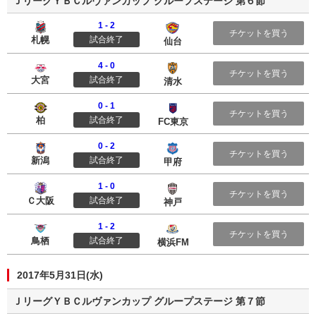
ＪリーグＹＢＣルヴァンカップ グループステージ 第６節
1 - 2
北海道コンサドーレ札幌
ベガルタ仙台
チケットを買う
札幌
試合終了
仙台
4 - 0
大宮アルディージャ
清水エスパルス
チケットを買う
大宮
試合終了
清水
0 - 1
柏レイソル
ＦＣ東京
チケットを買う
柏
試合終了
FC東京
0 - 2
アルビレックス新潟
ヴァンフォーレ甲府
チケットを買う
新潟
試合終了
甲府
1 - 0
セレッソ大阪
ヴィッセル神戸
チケットを買う
Ｃ大阪
試合終了
神戸
1 - 2
サガン鳥栖
横浜Ｆ・マリノス
チケットを買う
鳥栖
試合終了
横浜FM
2017年5月31日(水)
ＪリーグＹＢＣルヴァンカップ グループステージ 第７節