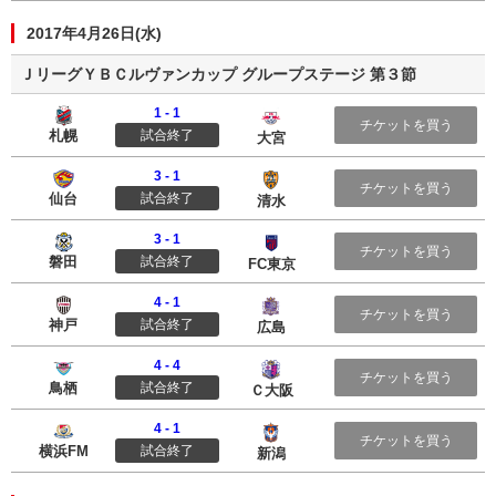
2017年4月26日(水)
ＪリーグＹＢＣルヴァンカップ グループステージ 第３節
1 - 1
北海道コンサドーレ札幌
大宮アルディージャ
チケットを買う
札幌
試合終了
大宮
3 - 1
ベガルタ仙台
清水エスパルス
チケットを買う
仙台
試合終了
清水
3 - 1
ジュビロ磐田
ＦＣ東京
チケットを買う
磐田
試合終了
FC東京
4 - 1
ヴィッセル神戸
サンフレッチェ広島
チケットを買う
神戸
試合終了
広島
4 - 4
サガン鳥栖
セレッソ大阪
チケットを買う
鳥栖
試合終了
Ｃ大阪
4 - 1
横浜Ｆ・マリノス
アルビレックス新潟
チケットを買う
横浜FM
試合終了
新潟