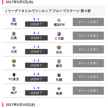
2017年5月3日(水)
ＪリーグＹＢＣルヴァンカップ グループステージ 第４節
0 - 1
ヴァンフォーレ甲府
横浜Ｆ・マリノス
チケットを買う
甲府
試合終了
横浜FM
0 - 1
サンフレッチェ広島
セレッソ大阪
チケットを買う
広島
試合終了
Ｃ大阪
1 - 2
大宮アルディージャ
ベガルタ仙台
チケットを買う
大宮
試合終了
仙台
1 - 2
柏レイソル
ジュビロ磐田
チケットを買う
柏
試合終了
磐田
1 - 0
ＦＣ東京
北海道コンサドーレ札幌
チケットを買う
FC東京
試合終了
札幌
1 - 0
ヴィッセル神戸
サガン鳥栖
チケットを買う
神戸
試合終了
鳥栖
2017年5月10日(水)