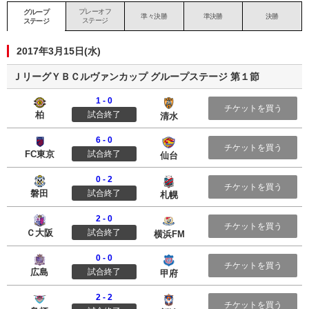
プレーオフ
グループ
準々決勝
準決勝
決勝
ステージ
ステージ
2017年3月15日(水)
ＪリーグＹＢＣルヴァンカップ グループステージ 第１節
1 - 0
柏レイソル
清水エスパルス
チケットを買う
柏
試合終了
清水
6 - 0
ＦＣ東京
ベガルタ仙台
チケットを買う
FC東京
試合終了
仙台
0 - 2
ジュビロ磐田
北海道コンサドーレ札幌
チケットを買う
磐田
試合終了
札幌
2 - 0
セレッソ大阪
横浜Ｆ・マリノス
チケットを買う
Ｃ大阪
試合終了
横浜FM
0 - 0
サンフレッチェ広島
ヴァンフォーレ甲府
チケットを買う
広島
試合終了
甲府
2 - 2
サガン鳥栖
アルビレックス新潟
チケットを買う