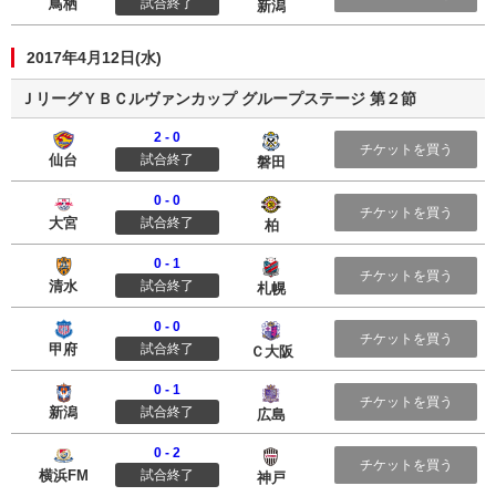
鳥栖
試合終了
新潟
2017年4月12日(水)
ＪリーグＹＢＣルヴァンカップ グループステージ 第２節
2 - 0
ベガルタ仙台
ジュビロ磐田
チケットを買う
仙台
試合終了
磐田
0 - 0
大宮アルディージャ
柏レイソル
チケットを買う
大宮
試合終了
柏
0 - 1
清水エスパルス
北海道コンサドーレ札幌
チケットを買う
清水
試合終了
札幌
0 - 0
ヴァンフォーレ甲府
セレッソ大阪
チケットを買う
甲府
試合終了
Ｃ大阪
0 - 1
アルビレックス新潟
サンフレッチェ広島
チケットを買う
新潟
試合終了
広島
0 - 2
横浜Ｆ・マリノス
ヴィッセル神戸
チケットを買う
横浜FM
試合終了
神戸