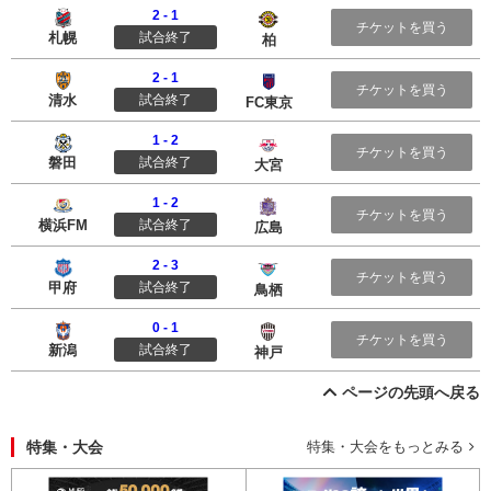
2 - 1
北海道コンサドーレ札幌
柏レイソル
チケットを買う
札幌
試合終了
柏
2 - 1
清水エスパルス
ＦＣ東京
チケットを買う
清水
試合終了
FC東京
1 - 2
ジュビロ磐田
大宮アルディージャ
チケットを買う
磐田
試合終了
大宮
1 - 2
横浜Ｆ・マリノス
サンフレッチェ広島
チケットを買う
横浜FM
試合終了
広島
2 - 3
ヴァンフォーレ甲府
サガン鳥栖
チケットを買う
甲府
試合終了
鳥栖
0 - 1
アルビレックス新潟
ヴィッセル神戸
チケットを買う
新潟
試合終了
神戸
ページの先頭へ戻る
特集・大会
特集・大会をもっとみる