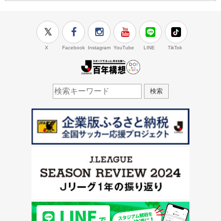
X
Facebook
Instagram
YouTube
LINE
TikTok
J.LEAGUE百年構想
検索