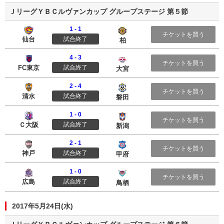
ＪリーグＹＢＣルヴァンカップ グループステージ 第５節
1 - 1
ベガルタ仙台
柏レイソル
チケットを買う
仙台
試合終了
柏
4 - 3
ＦＣ東京
大宮アルディージャ
チケットを買う
FC東京
試合終了
大宮
2 - 4
清水エスパルス
ジュビロ磐田
チケットを買う
清水
試合終了
磐田
1 - 0
セレッソ大阪
アルビレックス新潟
チケットを買う
Ｃ大阪
試合終了
新潟
2 - 1
ヴィッセル神戸
ヴァンフォーレ甲府
チケットを買う
神戸
試合終了
甲府
1 - 0
サンフレッチェ広島
サガン鳥栖
チケットを買う
広島
試合終了
鳥栖
2017年5月24日(水)