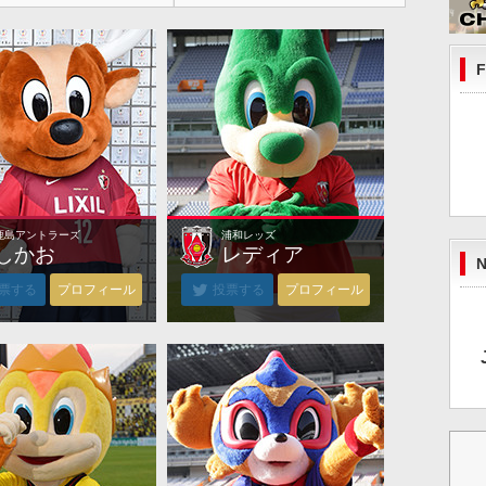
F
鹿島アントラーズ
浦和レッズ
鹿島アントラーズ
浦和レッズ
しかお
レディア
N
票する
プロフィール
投票する
プロフィール