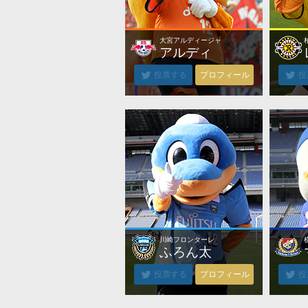
大宮アルディージャ
大宮アルディージャ
アルディ
投票する
プロフィール
投
川崎フロンターレ
川崎フロンターレ
ふろん太
投票する
プロフィール
投