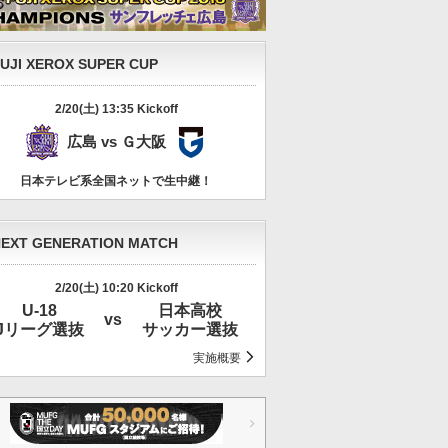
UJI XEROX SUPER CUP
2/20(土) 13:35 Kickoff
広島
Ｇ大阪
広島
vs
Ｇ大阪
日本テレビ系全国ネットで生中継！
EXT GENERATION MATCH
2/20(土) 10:20 Kickoff
U-18
日本高校
vs
Jリーグ選抜
サッカー選抜
実施概要