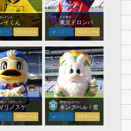
柏レイソル
ＦＣ東京
柏レイソル
ＦＣ東京
レイくん
東京ドロンパ
票する
プロフィール
投票する
プロフィール
横浜Ｆ・マリノス
湘南ベルマーレ
横浜Ｆ・マリノス
湘南ベルマーレ
マリノスケ
キングベルⅠ世
票する
プロフィール
投票する
プロフィール