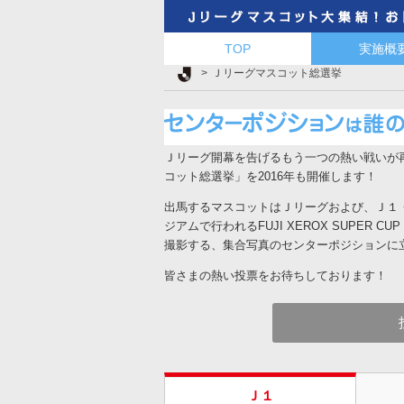
TOP
実施概
Ｊリーグ TOP
Ｊリーグマスコット総選挙
Ｊリーグ開幕を告げるもう一つの熱い戦いが
コット総選挙」を2016年も開催します！
出馬するマスコットはＪリーグおよび、Ｊ１・
ジアムで行われるFUJI XEROX SUPER C
撮影する、集合写真のセンターポジションに
皆さまの熱い投票をお待ちしております！
Ｊ１