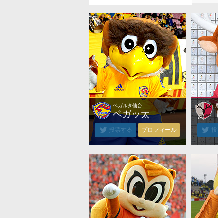
ベガルタ仙台
ベガルタ仙台
ベガッ太
投票する
プロフィール
投