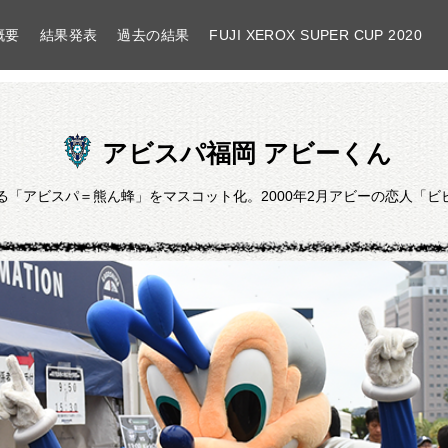
概要
結果発表
過去の結果
FUJI XEROX SUPER CUP 2020
アビスパ福岡 アビーくん
アビスパ福岡
「アビスパ＝熊ん蜂」をマスコット化。2000年2月アビーの恋人「ビビ