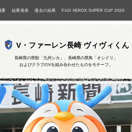
概要
結果発表
過去の結果
FUJI XEROX SUPER CUP 2020
V・ファーレン長崎 ヴィヴィくん
V・ファーレン長崎
長崎県の県獣「九州シカ」、長崎県の県鳥「オシドリ」
およびクラブのVを組み合わせたものをモチーフ。