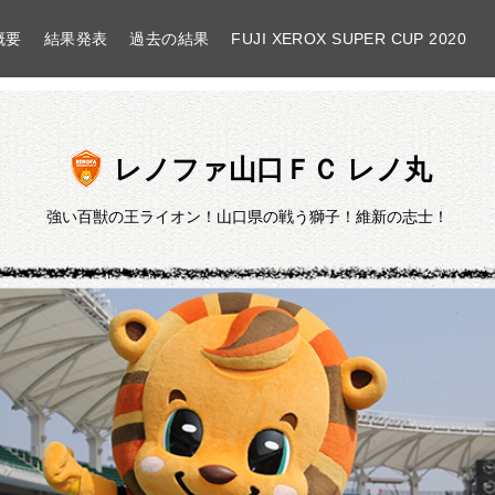
概要
結果発表
過去の結果
FUJI XEROX SUPER CUP 2020
レノファ山口ＦＣ レノ丸
レノファ山口ＦＣ
強い百獣の王ライオン！山口県の戦う獅子！維新の志士！