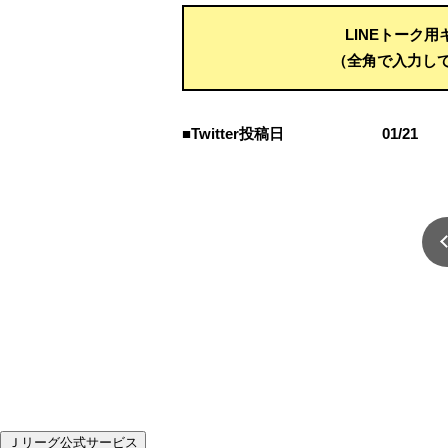
LINEトーク
（全角で入力し
■Twitter投稿日
01/21