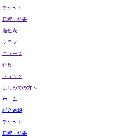
チケット
日程・結果
順位表
クラブ
ニュース
特集
スタッツ
はじめての方へ
ホーム
試合速報
チケット
日程・結果