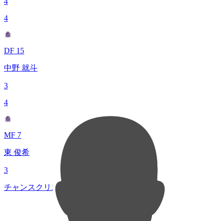
4
4
DF 15
中野 就斗
3
4
MF 7
東 俊希
3
チャンスクリエイト総数