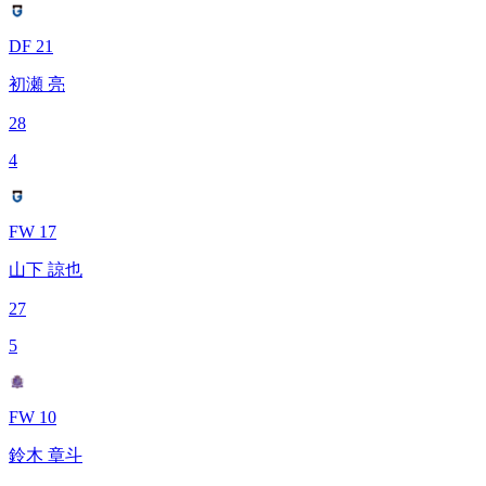
DF 21
初瀬 亮
28
4
FW 17
山下 諒也
27
5
FW 10
鈴木 章斗