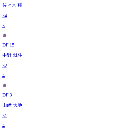
佐々木 翔
34
3
DF 15
中野 就斗
32
4
DF 3
山﨑 大地
31
4