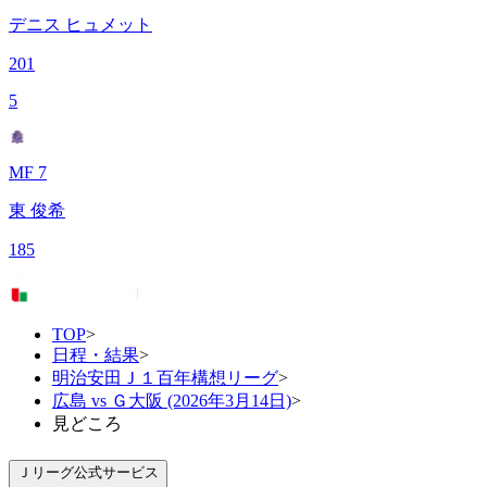
デニス ヒュメット
201
5
MF 7
東 俊希
185
TOP
>
日程・結果
>
明治安田Ｊ１百年構想リーグ
>
広島 vs Ｇ大阪 (2026年3月14日)
>
見どころ
Ｊリーグ公式サービス