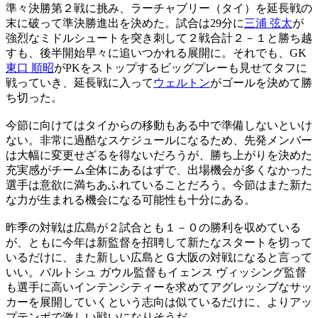
準々決勝第２戦に挑み、ラーチャブリー（タイ）を延長戦の
末に破って準決勝進出を決めた。試合は29分に
三浦 弦太
が
強烈なミドルシュートを突き刺して２戦合計２－１と勝ち越
すも、後半開始早々に追いつかれる展開に。それでも、GK
東口 順昭
がPKをストップするビッグプレーも見せてタフに
戦っていき、延長戦に入って
ウェルトン
がゴールを決めて勝
ち切った。
今節に向けてはタイからの移動もある中で準備しないといけ
ない。非常に過酷なスケジュールになるため、先発メンバー
は大幅に変更せざるを得ないだろうが、勝ち上がりを決めた
充実感がチーム全体にあるはずで、出場機会が多くなかった
選手は意欲に満ちあふれていることだろう。今節はまた新た
な力が生まれる機会になる可能性も十分にある。
昨季の対戦は広島が２試合とも１－０の勝利を収めている
が、ともに今年は新監督を招聘して新たなスタートを切って
いるだけに、また新しい広島とＧ大阪の対戦になると言って
いい。バルトシュ ガウル監督もイェンス ヴィッシング監督
も選手に高いインテンシティーを求めてアグレッシブなサッ
カーを展開していくという志向は似ているだけに、よりアッ
プテンポで激しい戦いになりそうだ。