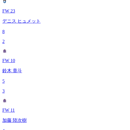
FW 23
デニス ヒュメット
8
2
FW 10
鈴木 章斗
5
3
FW 11
加藤 陸次樹