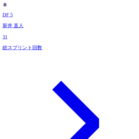
DF 5
新井 直人
31
総スプリント回数