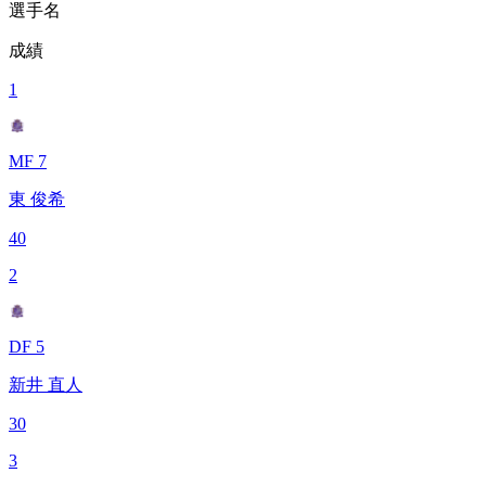
選手名
成績
1
MF 7
東 俊希
40
2
DF 5
新井 直人
30
3