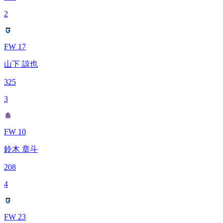
2
FW 17
山下 諒也
325
3
FW 10
鈴木 章斗
208
4
FW 23