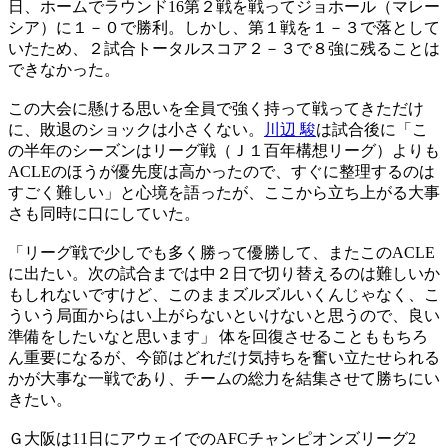
日、ホームでラウンド16第２戦を戦ってジョホール（マレー
シア）に１－０で勝利。しかし、第１戦を１－３で落として
いたため、２試合トータルスコア２－３で８強に残ることは
できなかった。
この大会に懸ける思いを全員で強く持って戦ってきただけ
に、敗退のショックは小さくない。
川辺 駿
は試合後に「こ
の半年のシーズンはリーグ戦（Ｊ１百年構想リーグ）よりも
ACLEのほうが優先度は高かったので、すぐに整理するのは
すごく難しい」と心境を語ったが、ここから立ち上がる大事
さも同時に口にしていた。
「リーグ戦で少しでも多く勝って優勝して、またこのACLE
に出たい。次の試合までは中２日で切り替えるのは難しいか
もしれないですけど、このままズルズルいくんじゃなく、こ
ういう局面からはい上がらないといけないと思うので、良い
準備をしたいなと思います」 体を回復させることももちろ
ん重要になるが、今節はどれだけ気持ちを奮い立たせられる
かが大事な一戦であり、チームの総力を結集させて勝ちにい
きたい。
Ｇ大阪は11日にアウェイでのAFCチャンピオンズリーグ2