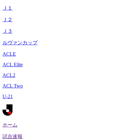
Ｊ１
Ｊ２
Ｊ３
ルヴァンカップ
ACLE
ACL Elite
ACL2
ACL Two
U-21
ホーム
試合速報