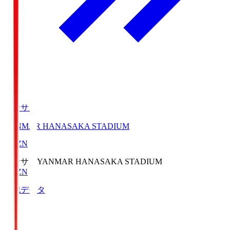
ハナサカ
YANMAR HANASAKA STADIUM
DAZN
ハナサカ
YANMAR HANASAKA STADIUM
DAZN
対戦データ