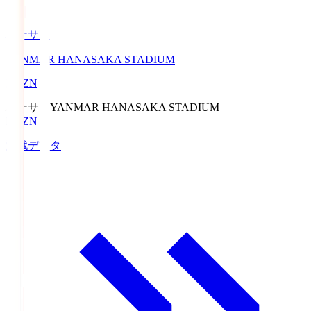
ハナサカ
YANMAR HANASAKA STADIUM
DAZN
ハナサカ
YANMAR HANASAKA STADIUM
DAZN
対戦データ