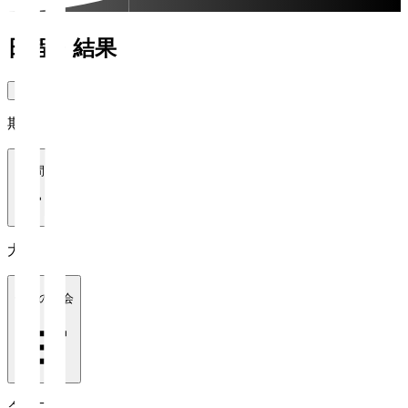
日程・結果
期間
1週間
大会
全ての大会
クラブ