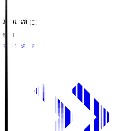
2026/8/8 (土)
第1節
テレビ放送一覧