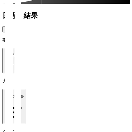
日程・結果
期間
1週間
大会
全ての大会
クラブ