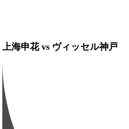
上海申花
vs
ヴィッセル神戸