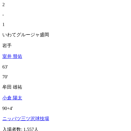
2
-
1
いわてグルージャ盛岡
岩手
室井 彗佑
63'
70'
牟田 雄祐
小倉 陽太
90+4'
ニッパツ三ツ沢球技場
入場者数
:
1,557人