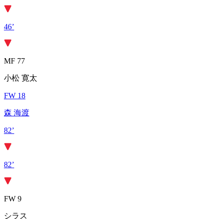
46’
MF 77
小松 寛太
FW 18
森 海渡
82’
82’
FW 9
シラス