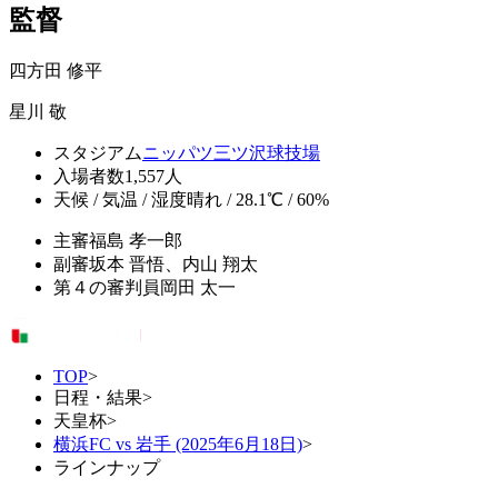
監督
四方田 修平
星川 敬
スタジアム
ニッパツ三ツ沢球技場
入場者数
1,557人
天候 / 気温 / 湿度
晴れ / 28.1℃ / 60%
主審
福島 孝一郎
副審
坂本 晋悟、内山 翔太
第４の審判員
岡田 太一
TOP
>
日程・結果
>
天皇杯
>
横浜FC vs 岩手 (2025年6月18日)
>
ラインナップ