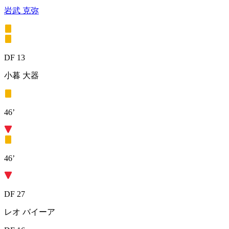
岩武 克弥
DF 13
小暮 大器
46’
46’
DF 27
レオ バイーア