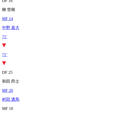
DF 16
柳 世根
MF 14
中野 嘉大
71’
71’
DF 25
和田 昂士
MF 20
村田 透馬
MF 19