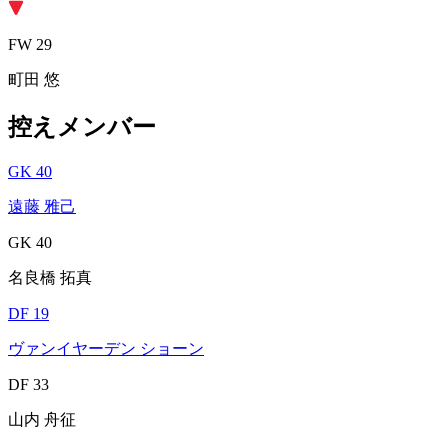
FW 29
町田 悠
控えメンバー
GK 40
遠藤 雅己
GK 40
名良橋 拓真
DF 19
ヴァンイヤーデン ショーン
DF 33
山内 舟征