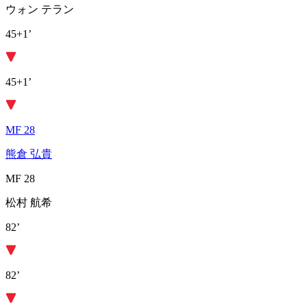
ウォン テラン
45+1’
45+1’
MF 28
熊倉 弘貴
MF 28
松村 航希
82’
82’