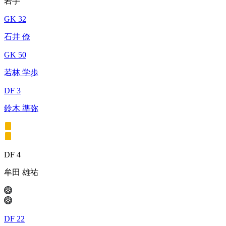
岩手
GK 32
石井 僚
GK 50
若林 学歩
DF 3
鈴木 準弥
DF 4
牟田 雄祐
DF 22