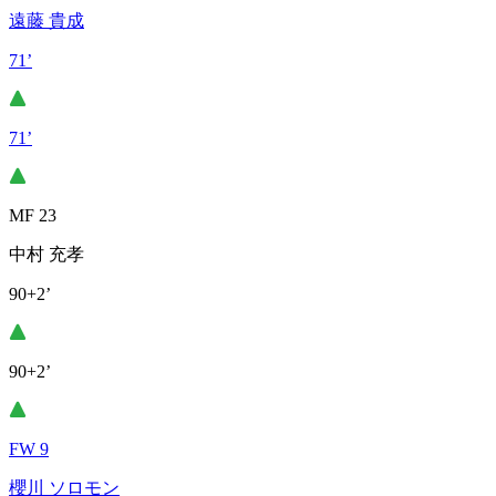
遠藤 貴成
71’
71’
MF 23
中村 充孝
90+2’
90+2’
FW 9
櫻川 ソロモン