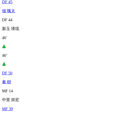
DF 45
佃 颯太
DF 44
新玉 瑛琉
46’
46’
DF 50
秦 樹
MF 14
中里 崇宏
MF 39