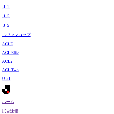
Ｊ１
Ｊ２
Ｊ３
ルヴァンカップ
ACLE
ACL Elite
ACL2
ACL Two
U-21
ホーム
試合速報