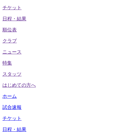
チケット
日程・結果
順位表
クラブ
ニュース
特集
スタッツ
はじめての方へ
ホーム
試合速報
チケット
日程・結果