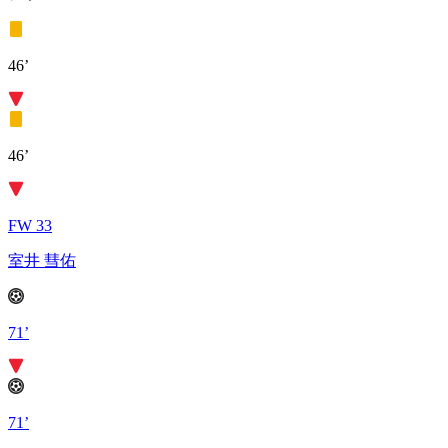
46’
46’
FW 33
室井 彗佑
71’
71’