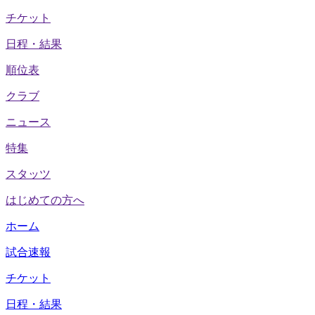
チケット
日程・結果
順位表
クラブ
ニュース
特集
スタッツ
はじめての方へ
ホーム
試合速報
チケット
日程・結果