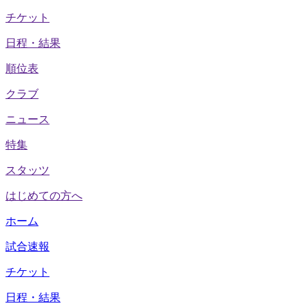
チケット
日程・結果
順位表
クラブ
ニュース
特集
スタッツ
はじめての方へ
ホーム
試合速報
チケット
日程・結果