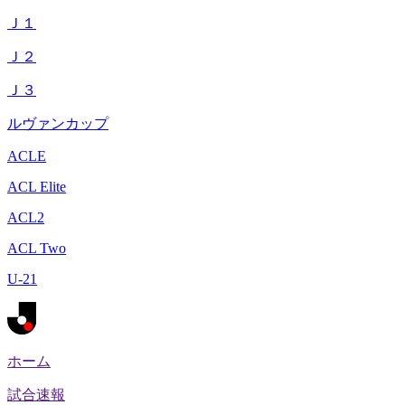
Ｊ１
Ｊ２
Ｊ３
ルヴァンカップ
ACLE
ACL Elite
ACL2
ACL Two
U-21
ホーム
試合速報