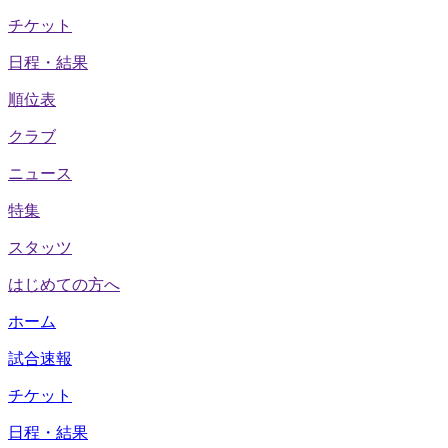
チケット
日程・結果
順位表
クラブ
ニュース
特集
スタッツ
はじめての方へ
ホーム
試合速報
チケット
日程・結果