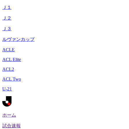
Ｊ１
Ｊ２
Ｊ３
ルヴァンカップ
ACLE
ACL Elite
ACL2
ACL Two
U-21
ホーム
試合速報