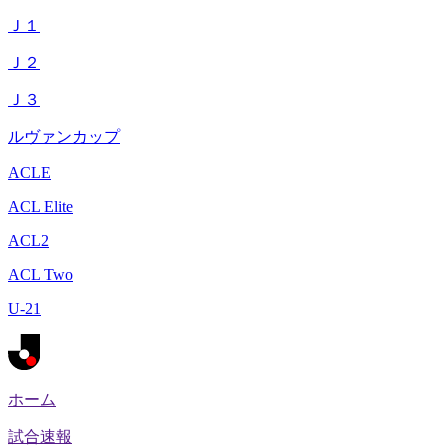
Ｊ１
Ｊ２
Ｊ３
ルヴァンカップ
ACLE
ACL Elite
ACL2
ACL Two
U-21
ホーム
試合速報