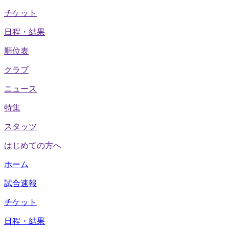
チケット
日程・結果
順位表
クラブ
ニュース
特集
スタッツ
はじめての方へ
ホーム
試合速報
チケット
日程・結果