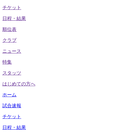
チケット
日程・結果
順位表
クラブ
ニュース
特集
スタッツ
はじめての方へ
ホーム
試合速報
チケット
日程・結果