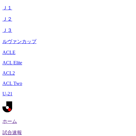
Ｊ１
Ｊ２
Ｊ３
ルヴァンカップ
ACLE
ACL Elite
ACL2
ACL Two
U-21
ホーム
試合速報