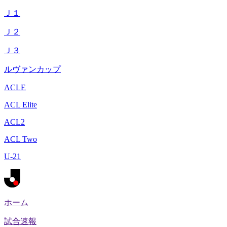
Ｊ１
Ｊ２
Ｊ３
ルヴァンカップ
ACLE
ACL Elite
ACL2
ACL Two
U-21
ホーム
試合速報