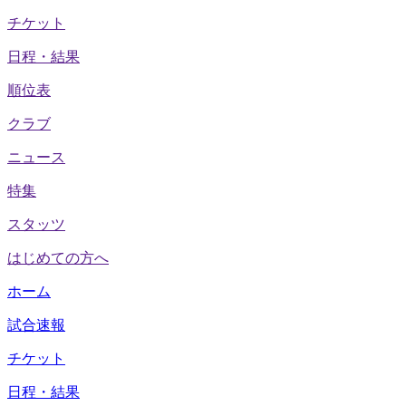
チケット
日程・結果
順位表
クラブ
ニュース
特集
スタッツ
はじめての方へ
ホーム
試合速報
チケット
日程・結果