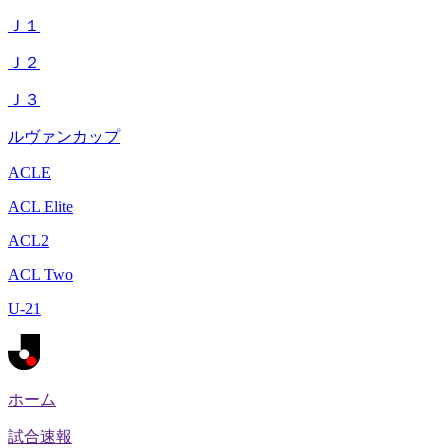
Ｊ１
Ｊ２
Ｊ３
ルヴァンカップ
ACLE
ACL Elite
ACL2
ACL Two
U-21
ホーム
試合速報