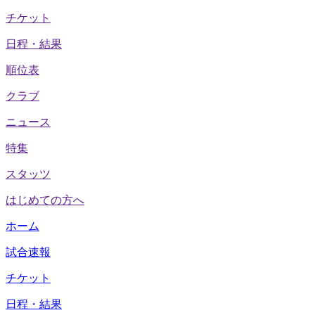
チケット
日程・結果
順位表
クラブ
ニュース
特集
スタッツ
はじめての方へ
ホーム
試合速報
チケット
日程・結果