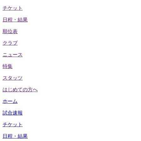
チケット
日程・結果
順位表
クラブ
ニュース
特集
スタッツ
はじめての方へ
ホーム
試合速報
チケット
日程・結果