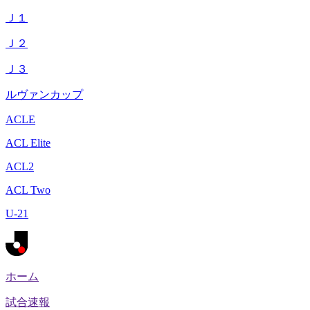
Ｊ１
Ｊ２
Ｊ３
ルヴァンカップ
ACLE
ACL Elite
ACL2
ACL Two
U-21
ホーム
試合速報