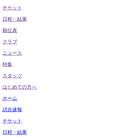
チケット
日程・結果
順位表
クラブ
ニュース
特集
スタッツ
はじめての方へ
ホーム
試合速報
チケット
日程・結果