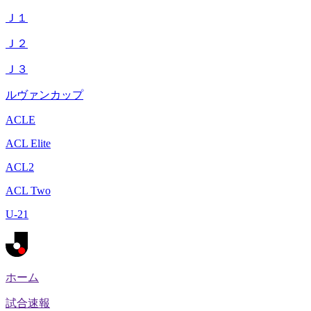
Ｊ１
Ｊ２
Ｊ３
ルヴァンカップ
ACLE
ACL Elite
ACL2
ACL Two
U-21
ホーム
試合速報