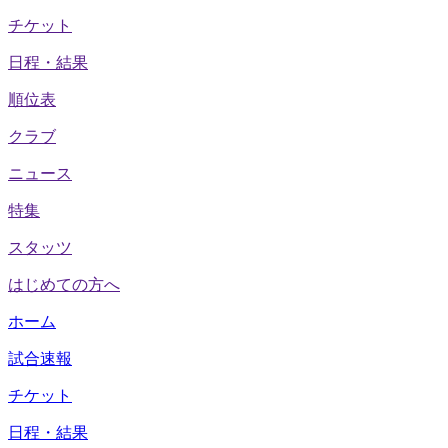
チケット
日程・結果
順位表
クラブ
ニュース
特集
スタッツ
はじめての方へ
ホーム
試合速報
チケット
日程・結果