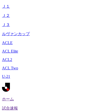
Ｊ１
Ｊ２
Ｊ３
ルヴァンカップ
ACLE
ACL Elite
ACL2
ACL Two
U-21
ホーム
試合速報