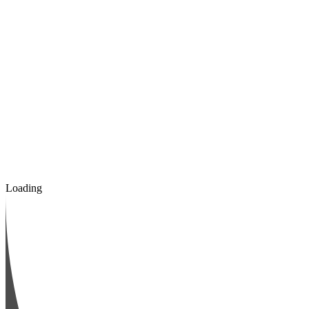
Loading