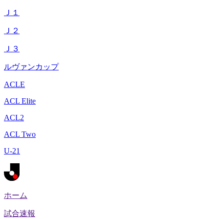
Ｊ１
Ｊ２
Ｊ３
ルヴァンカップ
ACLE
ACL Elite
ACL2
ACL Two
U-21
ホーム
試合速報