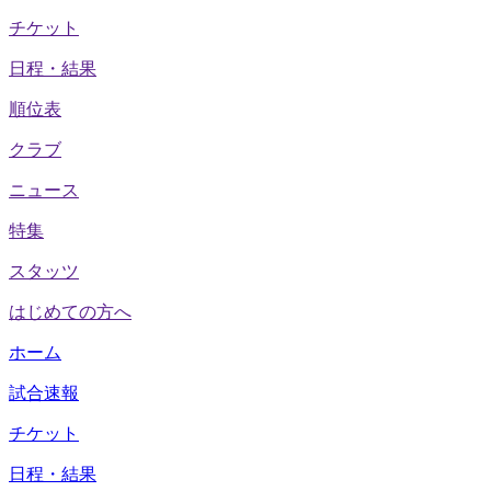
チケット
日程・結果
順位表
クラブ
ニュース
特集
スタッツ
はじめての方へ
ホーム
試合速報
チケット
日程・結果