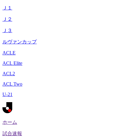
Ｊ１
Ｊ２
Ｊ３
ルヴァンカップ
ACLE
ACL Elite
ACL2
ACL Two
U-21
ホーム
試合速報