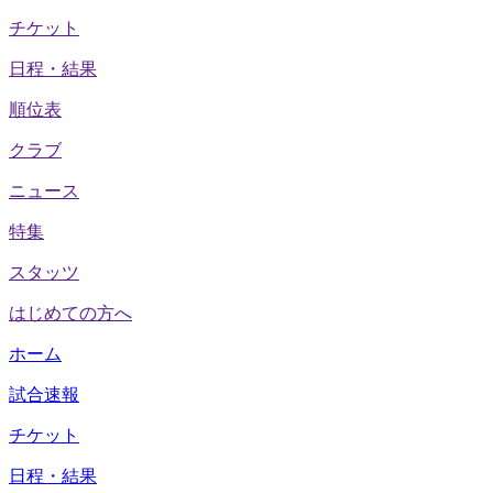
チケット
日程・結果
順位表
クラブ
ニュース
特集
スタッツ
はじめての方へ
ホーム
試合速報
チケット
日程・結果