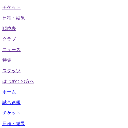
チケット
日程・結果
順位表
クラブ
ニュース
特集
スタッツ
はじめての方へ
ホーム
試合速報
チケット
日程・結果