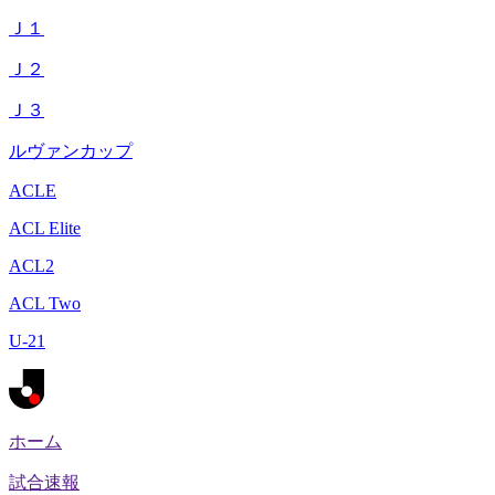
Ｊ１
Ｊ２
Ｊ３
ルヴァンカップ
ACLE
ACL Elite
ACL2
ACL Two
U-21
ホーム
試合速報