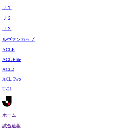
Ｊ１
Ｊ２
Ｊ３
ルヴァンカップ
ACLE
ACL Elite
ACL2
ACL Two
U-21
ホーム
試合速報