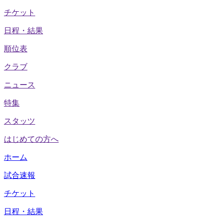
チケット
日程・結果
順位表
クラブ
ニュース
特集
スタッツ
はじめての方へ
ホーム
試合速報
チケット
日程・結果