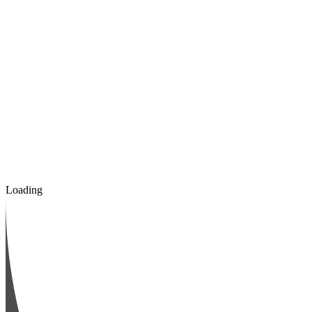
Loading