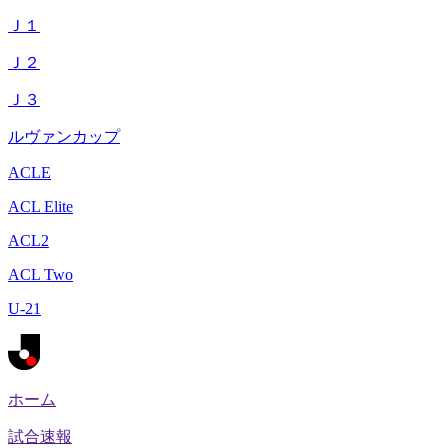
Ｊ１
Ｊ２
Ｊ３
ルヴァンカップ
ACLE
ACL Elite
ACL2
ACL Two
U-21
ホーム
試合速報