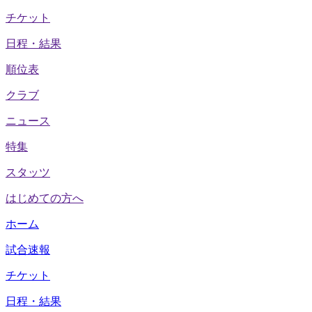
チケット
日程・結果
順位表
クラブ
ニュース
特集
スタッツ
はじめての方へ
ホーム
試合速報
チケット
日程・結果