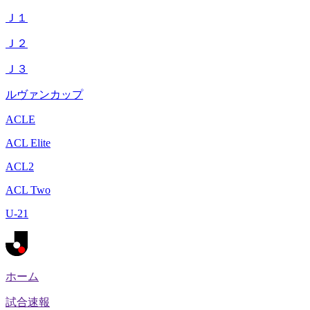
Ｊ１
Ｊ２
Ｊ３
ルヴァンカップ
ACLE
ACL Elite
ACL2
ACL Two
U-21
ホーム
試合速報