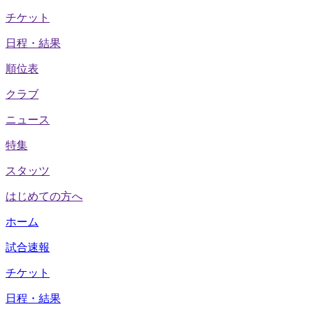
チケット
日程・結果
順位表
クラブ
ニュース
特集
スタッツ
はじめての方へ
ホーム
試合速報
チケット
日程・結果