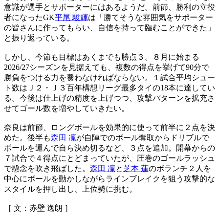
意識が選手とサポーターにはあるようだ。前節、勝利の立役
者になったGK
平尾 駿輝
は「勝てそうな雰囲気をサポーター
の皆さんに作ってもらい、自信を持って臨むことができた」
と振り返っている。
しかし、今節も目標はあくまでも勝点３。８月に始まる
2026/27シーズンを見据えても、複数の得点を挙げて90分で
勝負をつける力を養わなければならない。１試合平均シュー
ト数はＪ２・Ｊ３百年構想リーグ最多タイの18本に達してい
る。今後は仕上げの精度を上げつつ、攻撃パターンを拡充さ
せてゴール数を増やしていきたい。
奈良は前節、ロングボールを効果的に使って前半に２点を決
めた。後半も
森田 凜
が自陣でのボール奪取からドリブルで
ボールを運んで自ら決め切るなど、３点を追加。開幕からの
７試合で４得点にとどまっていたが、圧巻のゴールラッシュ
で懸念を吹き飛ばした。
森田 凜
と
芝本 蓮
のボランチ２人を
中心にボールを動かしながらラインブレイクを狙う攻撃的な
スタイルを押し出し、上位勢に挑む。
［ 文：赤壁 逸朗 ］