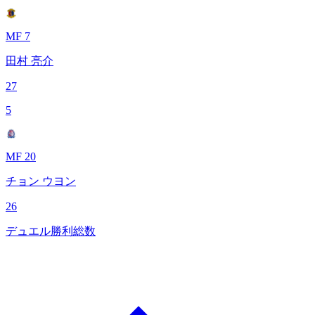
MF 7
田村 亮介
27
5
MF 20
チョン ウヨン
26
デュエル勝利総数