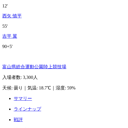
12'
西矢 慎平
55'
吉平 翼
90+5'
富山県総合運動公園陸上競技場
入場者数
:
3,300人
天候
:
曇り
｜
気温
:
18.7℃
｜
湿度
:
59%
サマリー
ラインナップ
戦評