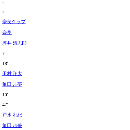
-
2
奈良クラブ
奈良
坪井 清志郎
7'
18'
田村 翔太
亀田 歩夢
10'
47'
戸水 利紀
亀田 歩夢