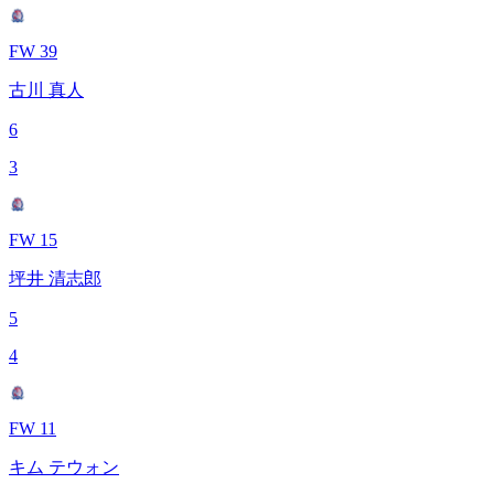
FW 39
古川 真人
6
3
FW 15
坪井 清志郎
5
4
FW 11
キム テウォン