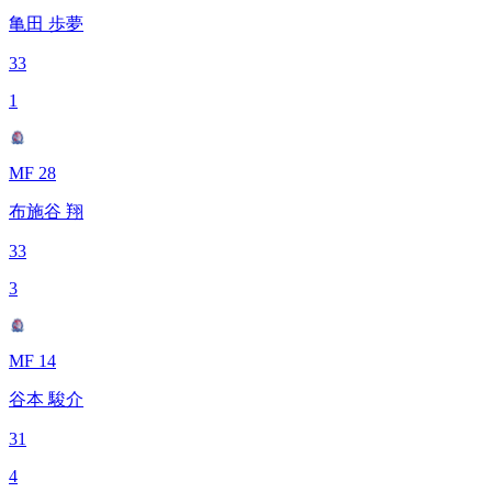
亀田 歩夢
33
1
MF 28
布施谷 翔
33
3
MF 14
谷本 駿介
31
4