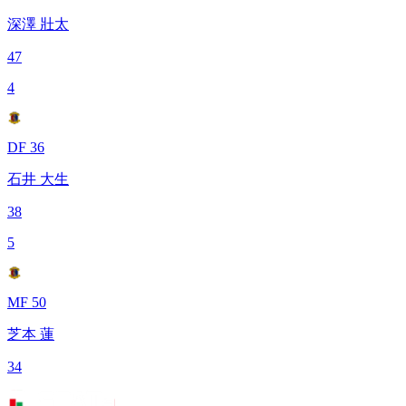
深澤 壯太
47
4
DF 36
石井 大生
38
5
MF 50
芝本 蓮
34