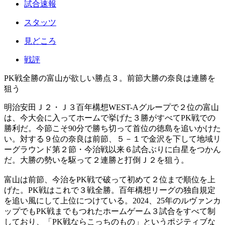
試合速報
スタッツ
見どころ
戦評
PK戦全勝の富山が欲しい勝点３。前節大勝の奈良は連勝を
狙う
明治安田Ｊ２・Ｊ３百年構想WEST-Aグループで２位の富山
は、今大会に入ってホームで挙げた３勝がすべてPK戦での
勝利だ。今節こそ90分で勝ち切って首位の徳島を追いかけた
い。対する９位の奈良は前節、５－１で金沢を下して地域リ
ーグラウンド第２節・今治戦以来６試合ぶりに白星をつかん
だ。大勝の勢いを駆って２連勝と打倒Ｊ２を狙う。
富山は前節、今治をPK戦で破って初めて２位まで順位を上
げた。PK戦はこれで３戦全勝。百年構想リーグの独自規定
を追い風にして上位につけている。2024、25年のルヴァンカ
ップでもPK戦までもつれたホームゲーム３試合をすべて制
しており、「PK戦ならこっちのもの」というポジティブな