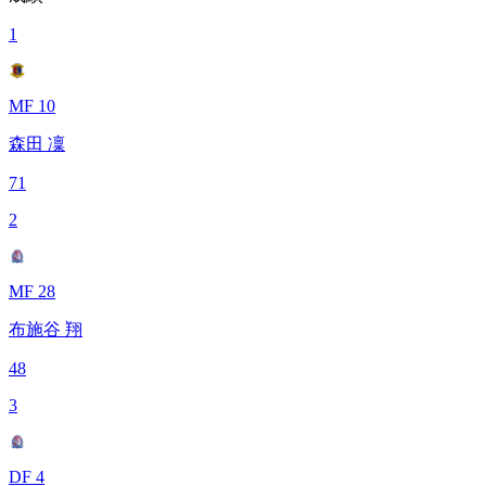
1
MF 10
森田 凜
71
2
MF 28
布施谷 翔
48
3
DF 4