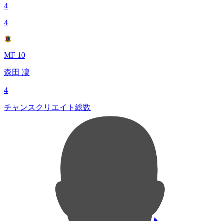
4
4
MF 10
森田 凜
4
チャンスクリエイト総数