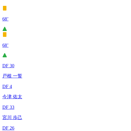
68’
68’
DF 30
戸根 一誓
DF 4
今津 佑太
DF 33
宮川 歩己
DF 26