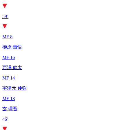
59’
MF 8
榊原 彗悟
MF 16
西澤 健太
MF 14
宇津元 伸弥
MF 18
玄 理吾
46’