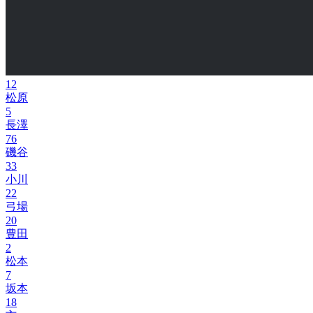
12
松原
5
長澤
76
磯谷
33
小川
22
弓場
20
豊田
2
松本
7
坂本
18