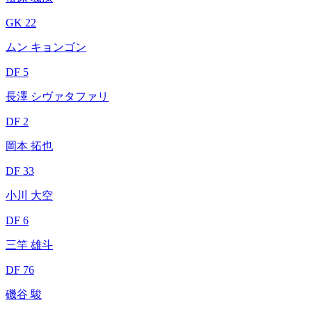
GK 22
ムン キョンゴン
DF 5
長澤 シヴァタファリ
DF 2
岡本 拓也
DF 33
小川 大空
DF 6
三竿 雄斗
DF 76
磯谷 駿