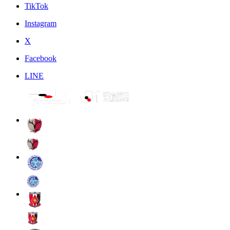
TikTok
Instagram
X
Facebook
LINE