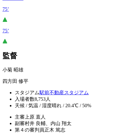
75’
75’
監督
小菊 昭雄
四方田 修平
スタジアム
駅前不動産スタジアム
入場者数
8,753人
天候 / 気温 / 湿度
晴れ / 20.4℃ / 50%
主審
上原 直人
副審
村井 良輔、内山 翔太
第４の審判員
正木 篤志