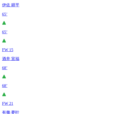
伊佐 耕平
65’
65’
FW 15
酒井 宣福
68’
68’
FW 21
有働 夢叶