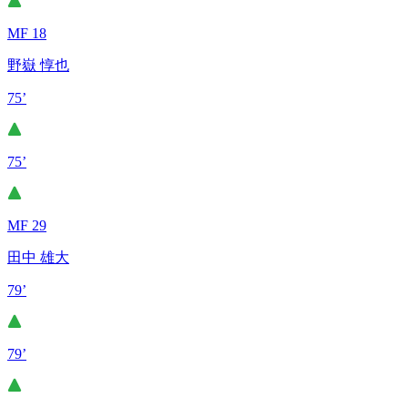
MF 18
野嶽 惇也
75’
75’
MF 29
田中 雄大
79’
79’