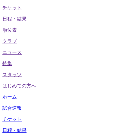
チケット
日程・結果
順位表
クラブ
ニュース
特集
スタッツ
はじめての方へ
ホーム
試合速報
チケット
日程・結果