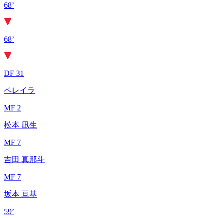
68’
68’
DF 31
ペレイラ
MF 2
松本 凪生
MF 7
吉田 真那斗
MF 7
坂本 亘基
59’