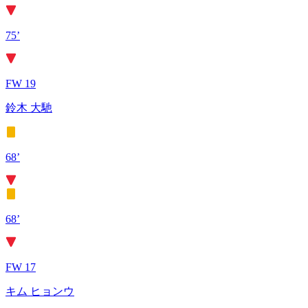
75’
FW 19
鈴木 大馳
68’
68’
FW 17
キム ヒョンウ