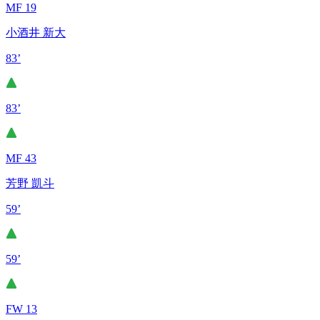
MF 19
小酒井 新大
83’
83’
MF 43
芳野 凱斗
59’
59’
FW 13