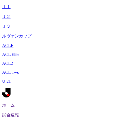
Ｊ１
Ｊ２
Ｊ３
ルヴァンカップ
ACLE
ACL Elite
ACL2
ACL Two
U-21
ホーム
試合速報