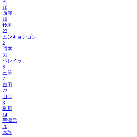
玄
16
西澤
19
鈴木
22
ムンキョンゴン
2
岡本
31
ペレイラ
6
三竿
7
吉田
72
山口
8
榊原
14
宇津元
20
木許