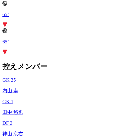
65’
65’
控えメンバー
GK 35
内山 圭
GK 1
田中 悠也
DF 3
神山 京右