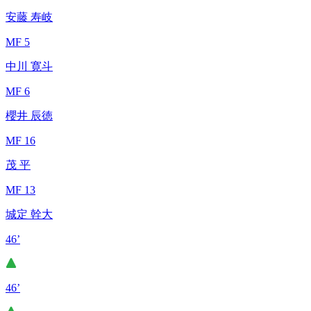
安藤 寿岐
MF 5
中川 寛斗
MF 6
櫻井 辰徳
MF 16
茂 平
MF 13
城定 幹大
46’
46’