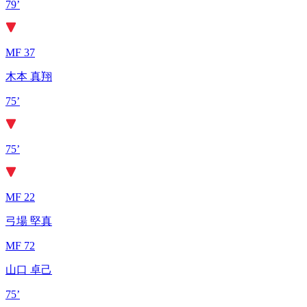
79’
MF 37
木本 真翔
75’
75’
MF 22
弓場 堅真
MF 72
山口 卓己
75’