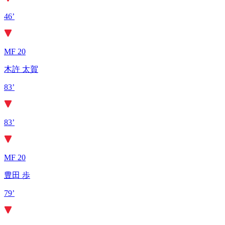
46’
MF 20
木許 太賀
83’
83’
MF 20
豊田 歩
79’