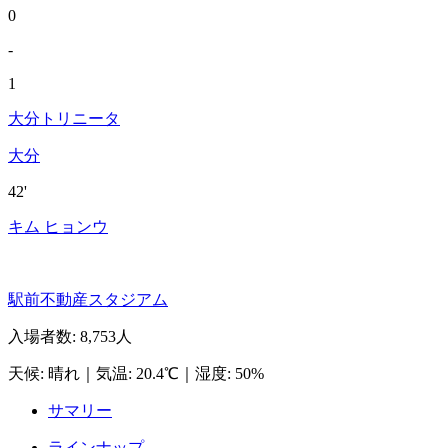
0
-
1
大分トリニータ
大分
42'
キム ヒョンウ
駅前不動産スタジアム
入場者数
:
8,753人
天候
:
晴れ
｜
気温
:
20.4℃
｜
湿度
:
50%
サマリー
ラインナップ