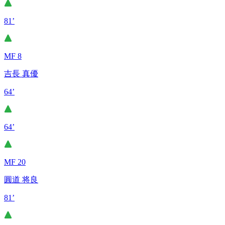
81’
MF 8
吉長 真優
64’
64’
MF 20
圓道 将良
81’