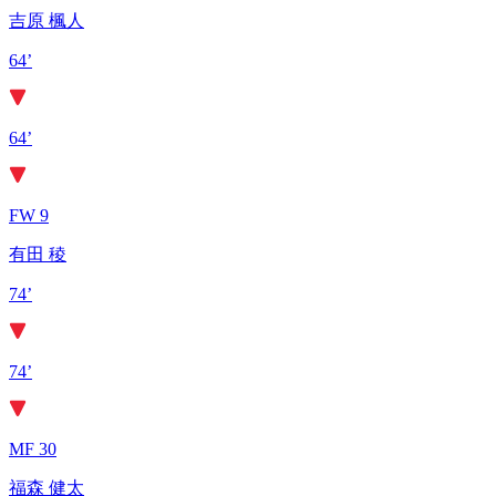
吉原 楓人
64’
64’
FW 9
有田 稜
74’
74’
MF 30
福森 健太