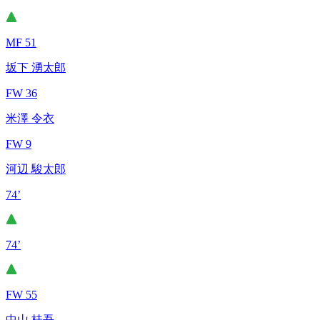
MF 51
坂下 湧太郎
FW 36
米澤 令衣
FW 9
河辺 駿太郎
74’
74’
FW 55
中山 桂吾