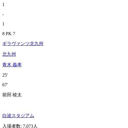
1
-
1
8 PK 7
ギラヴァンツ北九州
北九州
青木 義孝
25'
67'
前田 稜太
白波スタジアム
入場者数
:
7,073人