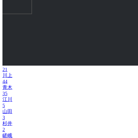
21
川上
44
青木
35
江川
5
山田
3
杉井
2
嵯峨