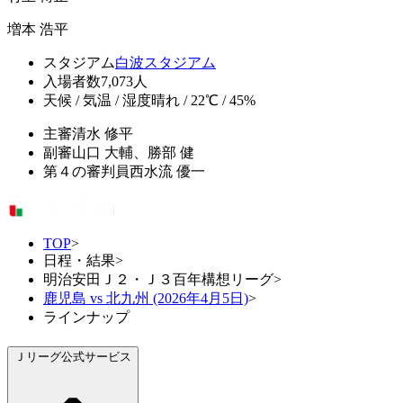
増本 浩平
スタジアム
白波スタジアム
入場者数
7,073人
天候 / 気温 / 湿度
晴れ / 22℃ / 45%
主審
清水 修平
副審
山口 大輔、勝部 健
第４の審判員
西水流 優一
TOP
>
日程・結果
>
明治安田Ｊ２・Ｊ３百年構想リーグ
>
鹿児島 vs 北九州 (2026年4月5日)
>
ラインナップ
Ｊリーグ公式サービス