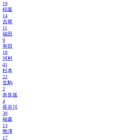
19
稲葉
14
吉尾
11
福田
9
有田
18
河村
41
杉本
22
生駒
2
奈良坂
4
長谷川
30
福森
13
熊澤
17