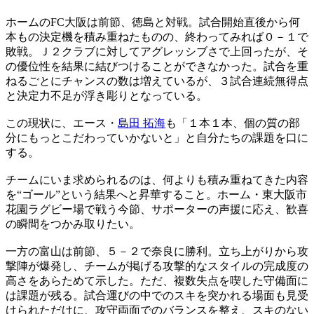
ホームのFC大阪は前節、徳島と対戦。試合開始直後から何
本もの決定機を積み重ねたものの、終わってみれば０－１で
敗戦。Ｊ２クラブに対してアグレッシブさで上回ったが、そ
の優位性を結果に結びつけることができなかった。試合を重
ねるごとにチャンスの数は増えているが、３試合連続無得点
と決定力不足が浮き彫りとなっている。
この現状に、エース・
島田 拓海
も「１本１本、個の質の部
分にもっとこだわっていかないと」と自分たちの課題を口に
する。
チームにいま求められるのは、何よりも積み重ねてきた内容
を“ゴール”という結果へと昇華すること。ホーム・東大阪市
花園ラグビー場で戦う今節、サポーターの声援に応え、歓喜
の瞬間をつかみ取りたい。
一方の富山は前節、５－２で奈良に勝利。立ち上がりから攻
撃陣が爆発し、チームが掲げる攻撃的なスタイルの完成度の
高さをあらためて示した。ただ、複数失点を喫した守備面に
は課題が残る。試合運びの中でのスキを突かれる場面も見受
けられただけに、攻守両面でのバランスを整え、スキのない