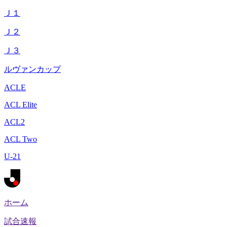
Ｊ１
Ｊ２
Ｊ３
ルヴァンカップ
ACLE
ACL Elite
ACL2
ACL Two
U-21
ホーム
試合速報