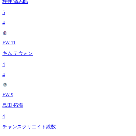
坪井 清志郎
5
4
FW 11
キム テウォン
4
4
FW 9
島田 拓海
4
チャンスクリエイト総数