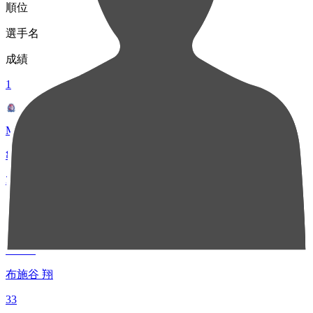
順位
選手名
成績
1
MF 7
亀田 歩夢
33
1
MF 28
布施谷 翔
33