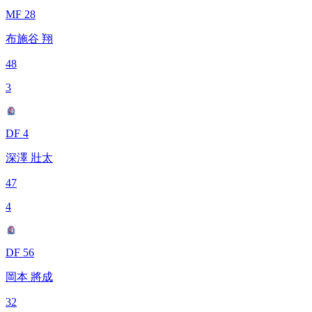
MF 28
布施谷 翔
48
3
DF 4
深澤 壯太
47
4
DF 56
岡本 將成
32