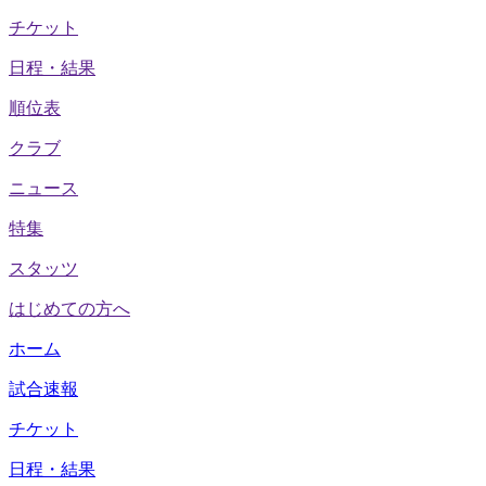
チケット
日程・結果
順位表
クラブ
ニュース
特集
スタッツ
はじめての方へ
ホーム
試合速報
チケット
日程・結果