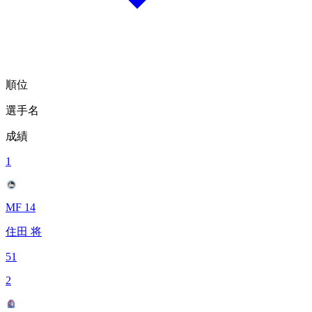
順位
選手名
成績
1
MF 14
住田 将
51
2