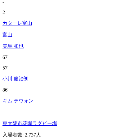
-
2
カターレ富山
富山
美馬 和也
67'
57'
小川 慶治朗
86'
キム テウォン
東大阪市花園ラグビー場
入場者数
:
2,737人