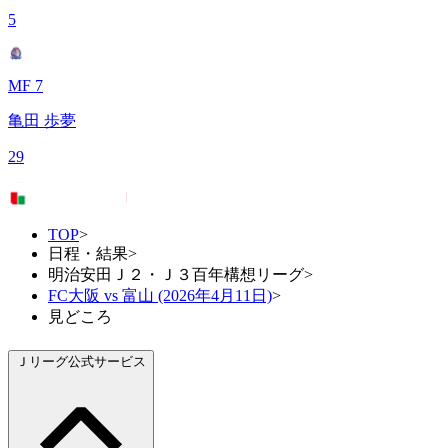
5
MF 7
亀田 歩夢
29
TOP
>
日程・結果
>
明治安田Ｊ２・Ｊ３百年構想リーグ
>
FC大阪 vs 富山 (2026年4月11日)
>
見どころ
Ｊリーグ公式サービス