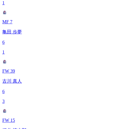
1
MF 7
亀田 歩夢
6
1
FW 39
古川 真人
6
3
FW 15