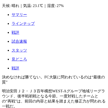
天候
:
晴れ
｜
気温
:
23.1℃
｜
湿度
:
27%
サマリー
ラインナップ
戦評
試合速報
スタッツ
見どころ
戦評
決めなければ勝てない。FC大阪に問われているのは“最後の
質”
明治安田Ｊ２・Ｊ３百年構想WEST-Aグループ地域リーグラ
ウンド、後半戦初戦となる今節。一度対戦したチームと
の“再戦”は、前回の内容と結果を踏まえた修正力が問われる
一戦だ。