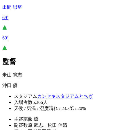
出間 思努
69’
69’
監督
米山 篤志
沖田 優
スタジアム
カンセキスタジアムとちぎ
入場者数
5,366人
天候 / 気温 / 湿度
晴れ / 23.3℃ / 20%
主審
宗像 瞭
副審
数原 武志、松田 信清