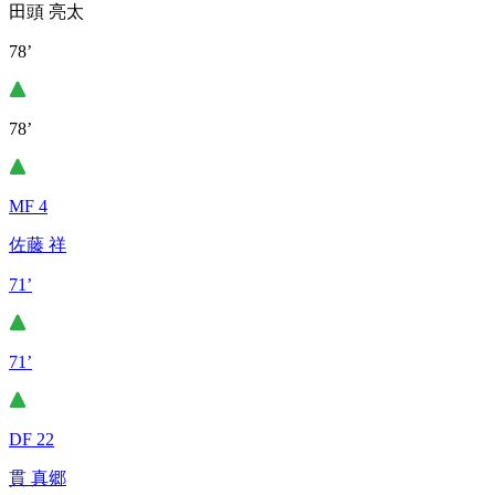
田頭 亮太
78’
78’
MF 4
佐藤 祥
71’
71’
DF 22
貫 真郷