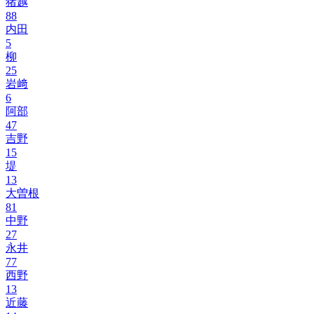
猪越
88
内田
5
柳
25
岩﨑
6
阿部
47
吉野
15
堤
13
大曽根
81
中野
27
永井
77
西野
13
近藤