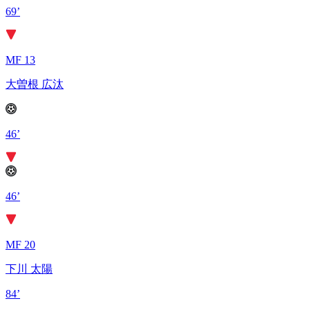
69’
MF 13
大曽根 広汰
46’
46’
MF 20
下川 太陽
84’