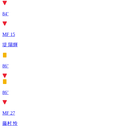
84’
MF 15
堤 陽輝
86’
86’
MF 27
藤村 怜