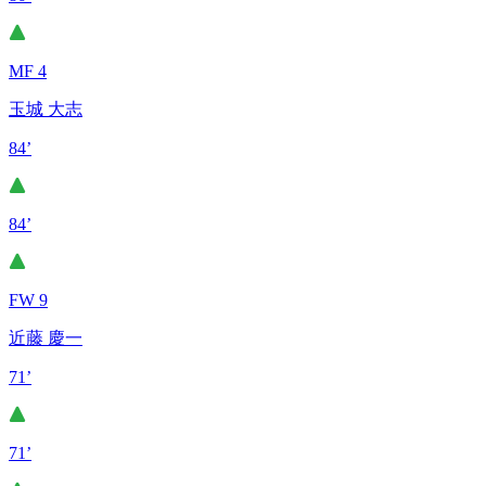
MF 4
玉城 大志
84’
84’
FW 9
近藤 慶一
71’
71’