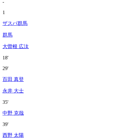
-
1
ザスパ群馬
群馬
大曽根 広汰
18'
29'
百田 真登
永井 大士
35'
中野 克哉
39'
西野 太陽