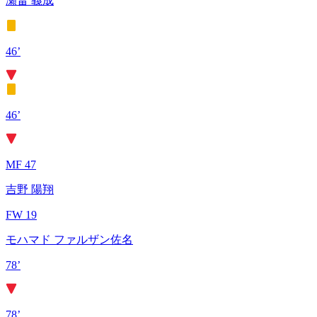
瀬畠 義成
46’
46’
MF 47
吉野 陽翔
FW 19
モハマド ファルザン佐名
78’
78’