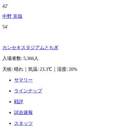
42'
中野 克哉
54'
カンセキスタジアムとちぎ
入場者数
:
5,366人
天候
:
晴れ
｜
気温
:
23.3℃
｜
湿度
:
20%
サマリー
ラインナップ
戦評
試合速報
スタッツ