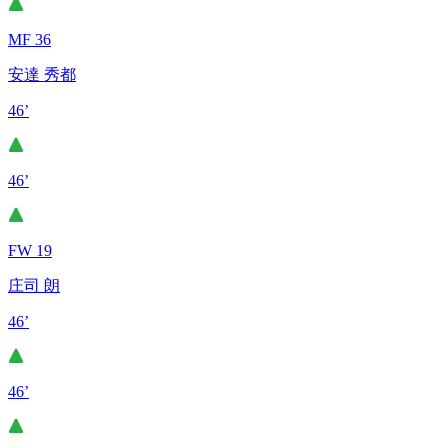
MF 36
安達 秀都
46’
46’
FW 19
庄司 朗
46’
46’