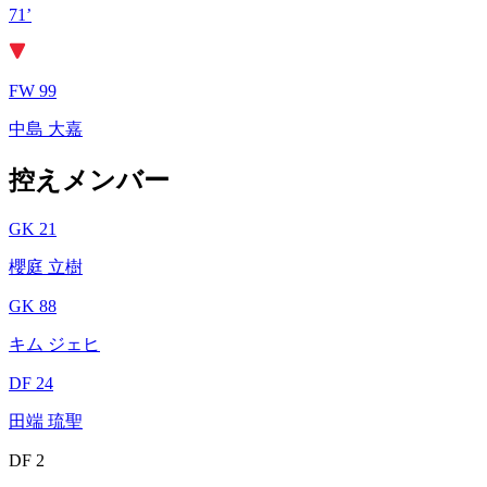
71’
FW 99
中島 大嘉
控えメンバー
GK 21
櫻庭 立樹
GK 88
キム ジェヒ
DF 24
田端 琉聖
DF 2