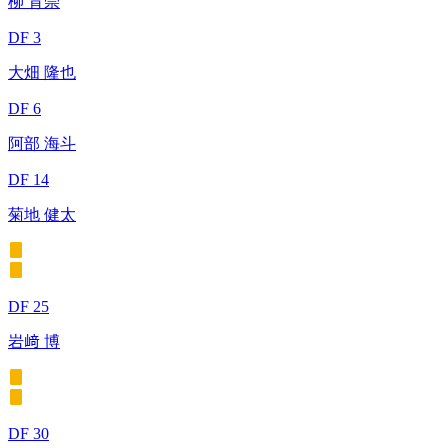
柳 育崇
DF 3
大畑 隆也
DF 6
阿部 海斗
DF 14
菊地 健太
DF 25
岩﨑 博
DF 30