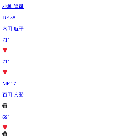
小柳 達司
DF 88
内田 航平
71’
71’
MF 17
百田 真登
69’