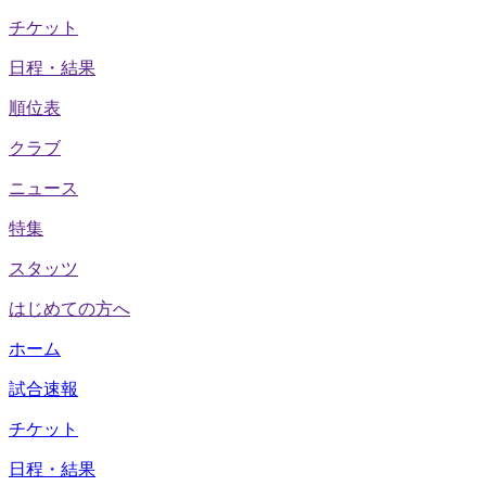
チケット
日程・結果
順位表
クラブ
ニュース
特集
スタッツ
はじめての方へ
ホーム
試合速報
チケット
日程・結果