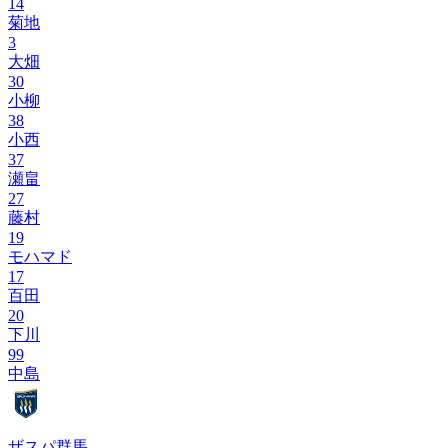
14
菊地
3
大畑
30
小柳
38
小西
37
瀬畠
27
藤村
19
モハマド
17
百田
20
下川
99
中島
ザスパ群馬