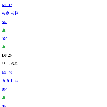
MF 17
杉森 考起
56’
56’
DF 26
秋元 琉星
MF 40
食野 壮磨
86’
86’