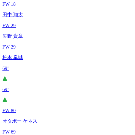
FW 18
田中 翔太
FW 29
矢野 貴章
FW 29
松本 皐誠
69’
69’
FW 80
オタボー ケネス
FW 69