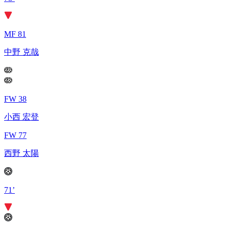
MF 81
中野 克哉
FW 38
小西 宏登
FW 77
西野 太陽
71’