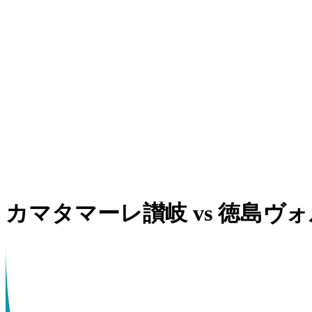
カマタマーレ讃岐
vs
徳島ヴォ