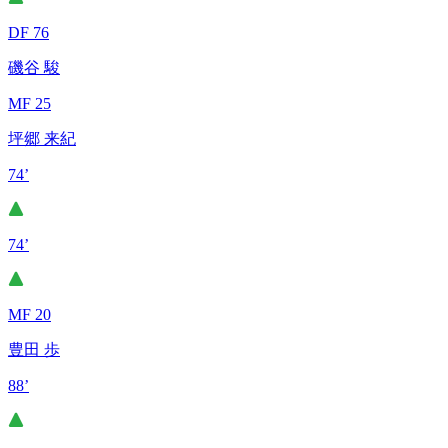
DF 76
磯谷 駿
MF 25
坪郷 来紀
74’
74’
MF 20
豊田 歩
88’