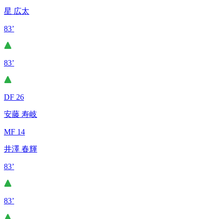
星 広太
83’
83’
DF 26
安藤 寿岐
MF 14
井澤 春輝
83’
83’