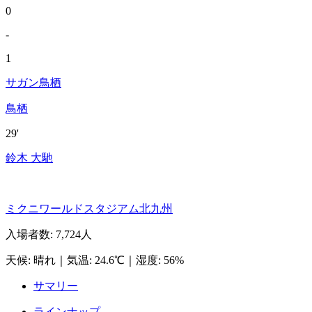
0
-
1
サガン鳥栖
鳥栖
29'
鈴木 大馳
ミクニワールドスタジアム北九州
入場者数
:
7,724人
天候
:
晴れ
｜
気温
:
24.6℃
｜
湿度
:
56%
サマリー
ラインナップ