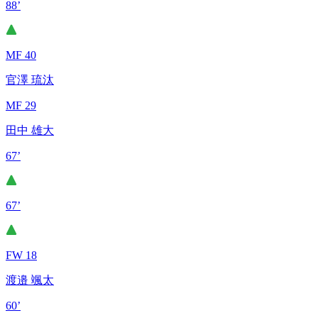
88’
MF 40
官澤 琉汰
MF 29
田中 雄大
67’
67’
FW 18
渡邉 颯太
60’