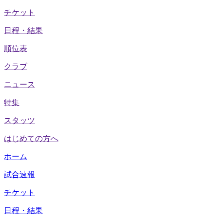
チケット
日程・結果
順位表
クラブ
ニュース
特集
スタッツ
はじめての方へ
ホーム
試合速報
チケット
日程・結果