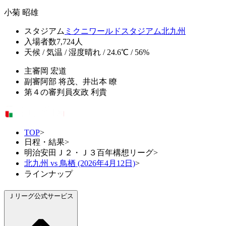
小菊 昭雄
スタジアム
ミクニワールドスタジアム北九州
入場者数
7,724人
天候 / 気温 / 湿度
晴れ / 24.6℃ / 56%
主審
岡 宏道
副審
阿部 将茂、井出本 瞭
第４の審判員
友政 利貴
TOP
>
日程・結果
>
明治安田Ｊ２・Ｊ３百年構想リーグ
>
北九州 vs 鳥栖 (2026年4月12日)
>
ラインナップ
Ｊリーグ公式サービス