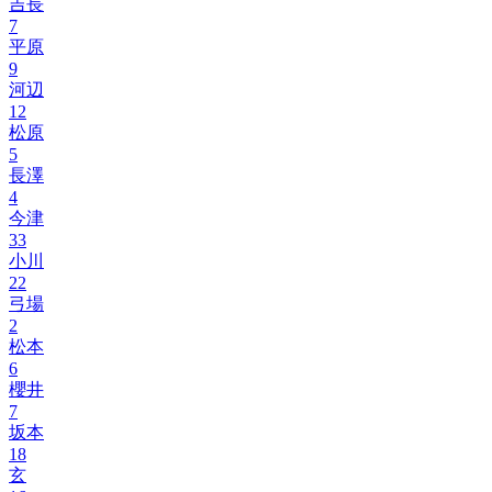
吉長
7
平原
9
河辺
12
松原
5
長澤
4
今津
33
小川
22
弓場
2
松本
6
櫻井
7
坂本
18
玄