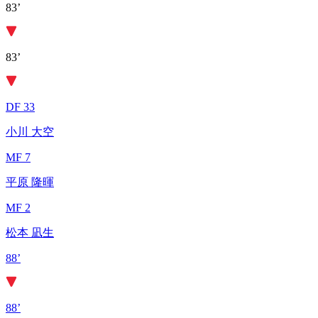
83’
83’
DF 33
小川 大空
MF 7
平原 隆暉
MF 2
松本 凪生
88’
88’