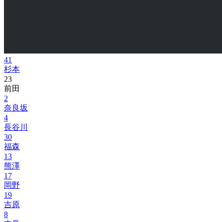
41
杉本
23
前田
2
奈良坂
4
長谷川
30
福森
13
熊澤
17
岡野
19
吉原
8