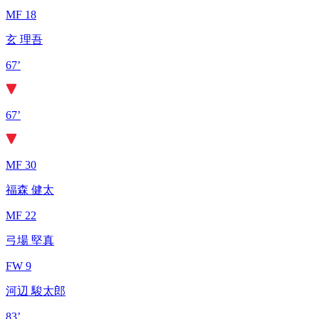
MF 18
玄 理吾
67’
67’
MF 30
福森 健太
MF 22
弓場 堅真
FW 9
河辺 駿太郎
83’