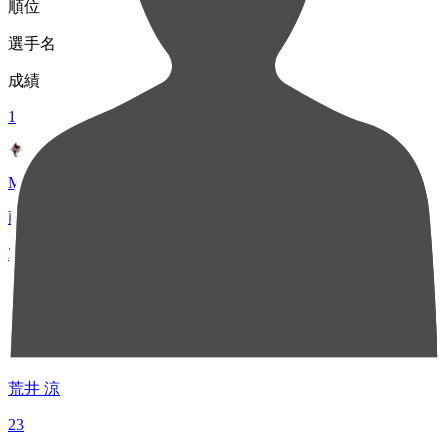
順位
選手名
成績
1
MF 7
藤井 皓也
29
2
DF 7
荒井 涼
23