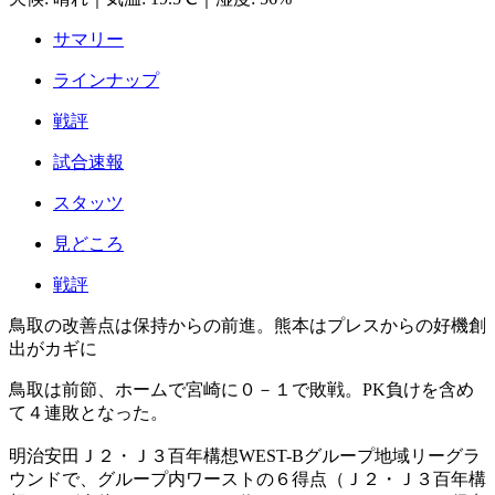
サマリー
ラインナップ
戦評
試合速報
スタッツ
見どころ
戦評
鳥取の改善点は保持からの前進。熊本はプレスからの好機創
出がカギに
鳥取は前節、ホームで宮崎に０－１で敗戦。PK負けを含め
て４連敗となった。
明治安田Ｊ２・Ｊ３百年構想WEST-Bグループ地域リーグラ
ウンドで、グループ内ワーストの６得点（Ｊ２・Ｊ３百年構