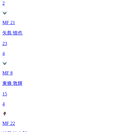
2
MF 21
矢島 慎也
23
4
MF 8
東條 敦輝
15
4
MF 22