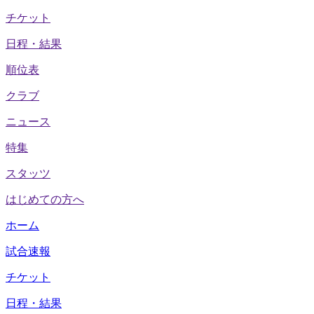
チケット
日程・結果
順位表
クラブ
ニュース
特集
スタッツ
はじめての方へ
ホーム
試合速報
チケット
日程・結果