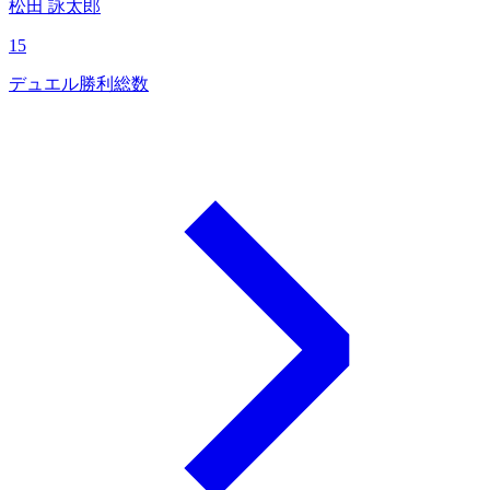
松田 詠太郎
15
デュエル勝利総数