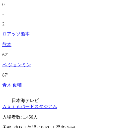
0
-
2
ロアッソ熊本
熊本
62'
ベ ジョンミン
87'
青木 俊輔
日本海テレビ
Ａｘｉｓバードスタジアム
入場者数
:
1,456人
天候
:
晴れ
｜
気温
:
19.5℃
｜
湿度
:
56%