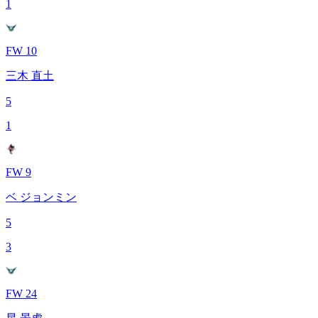
1
FW 10
三木 直土
5
1
FW 9
ベ ジョンミン
5
3
FW 24