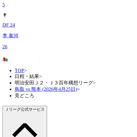
5
DF 24
李 泰河
26
TOP
>
日程・結果
>
明治安田Ｊ２・Ｊ３百年構想リーグ
>
鳥取 vs 熊本 (2026年4月25日)
>
見どころ
Ｊリーグ公式サービス