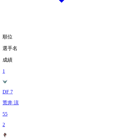
順位
選手名
成績
1
DF 7
荒井 涼
55
2