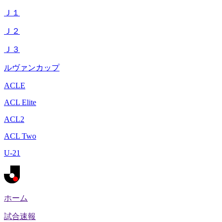
Ｊ１
Ｊ２
Ｊ３
ルヴァンカップ
ACLE
ACL Elite
ACL2
ACL Two
U-21
ホーム
試合速報