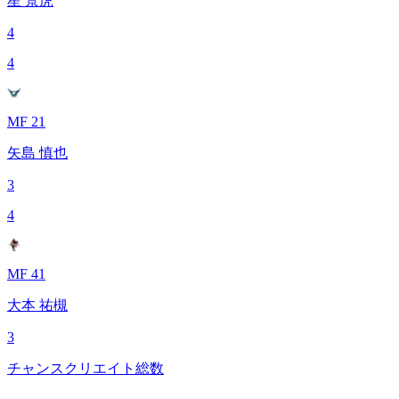
星 景虎
4
4
MF 21
矢島 慎也
3
4
MF 41
大本 祐槻
3
チャンスクリエイト総数