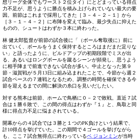
想リーグ全体でもワースト２位タイ）にとどまっている得点
力不足が、思うように勝点を積み上げられていない最大の要
因。前節はこれまで採用してきた［３－４－２－１］から
［３－１－４－２］に布陣を変えて臨み、最少失点に抑えた
ものの、シュートはわずか３本に終わった。
林 健太郎監督が前節の試合後に「（ボール奪取後に）前に
出ていく、ボールをうまく保持するところはまだまだ足りな
い」と語ったように、ビルドアップの初期段階でミスが出
る、あるいはロングボールを蹴るシーンが頻発し、思うよう
に相手陣まで前進できない試合が多い。中止となった第９
節・滋賀戦が５月13日に組み込まれたことで、今節から週２
試合ペースの７連戦となるため、調整の時間を確保できる今
節を迎えるまでの間に解決の糸口を見いだしたい。
対する熊本は前節、ホームで鳥栖に０－２で敗戦。直近７試
合は１勝６敗で、この間の得点はわずか『１』と、鳥取と同
様に得点力不足に悩まされている。
開幕からの４試合では３勝と１つのPK負けという結果で、
計10得点を挙げていた。この期間で４ゴールを挙げながら
も、ここ７試合無得点に終わっている
ベ ジョンミン
が当時