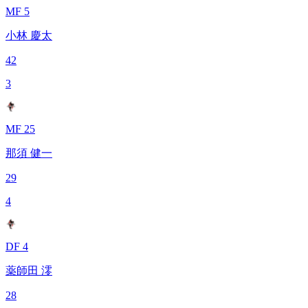
MF 5
小林 慶太
42
3
MF 25
那須 健一
29
4
DF 4
薬師田 澪
28