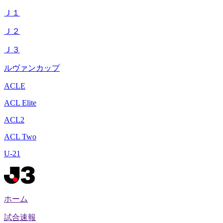
Ｊ１
Ｊ２
Ｊ３
ルヴァンカップ
ACLE
ACL Elite
ACL2
ACL Two
U-21
ホーム
試合速報