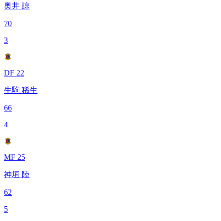
奥井 諒
70
3
DF 22
生駒 稀生
66
4
MF 25
神垣 陸
62
5