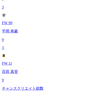
3
FW 99
平岡 将豪
9
3
FW 11
百田 真登
9
チャンスクリエイト総数