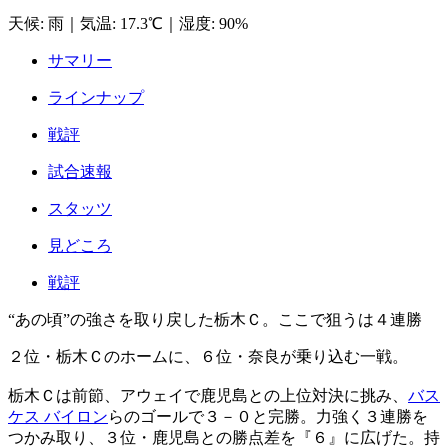
天候
:
雨
｜
気温
:
17.3℃
｜
湿度
:
90%
サマリー
ラインナップ
戦評
試合速報
スタッツ
見どころ
戦評
“あの頃”の強さを取り戻した栃木Ｃ。ここで狙うは４連勝
２位・栃木Ｃのホームに、６位・奈良が乗り込む一戦。
栃木Ｃは前節、アウェイで鹿児島との上位対決に挑み、
バス
ケス バイロン
らのゴールで３－０と完勝。力強く３連勝を
つかみ取り、３位・鹿児島との勝点差を『６』に広げた。持