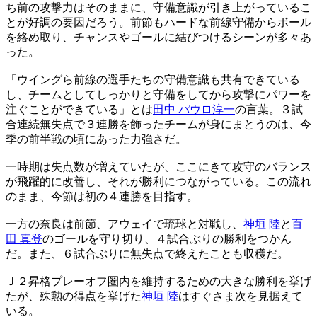
ち前の攻撃力はそのままに、守備意識が引き上がっているこ
とが好調の要因だろう。前節もハードな前線守備からボール
を絡め取り、チャンスやゴールに結びつけるシーンが多々あ
った。
「ウイングら前線の選手たちの守備意識も共有できている
し、チームとしてしっかりと守備をしてから攻撃にパワーを
注ぐことができている」とは
田中 パウロ淳一
の言葉。３試
合連続無失点で３連勝を飾ったチームが身にまとうのは、今
季の前半戦の頃にあった力強さだ。
一時期は失点数が増えていたが、ここにきて攻守のバランス
が飛躍的に改善し、それが勝利につながっている。この流れ
のまま、今節は初の４連勝を目指す。
一方の奈良は前節、アウェイで琉球と対戦し、
神垣 陸
と
百
田 真登
のゴールを守り切り、４試合ぶりの勝利をつかん
だ。また、６試合ぶりに無失点で終えたことも収穫だ。
Ｊ２昇格プレーオフ圏内を維持するための大きな勝利を挙げ
たが、殊勲の得点を挙げた
神垣 陸
はすぐさま次を見据えて
いる。