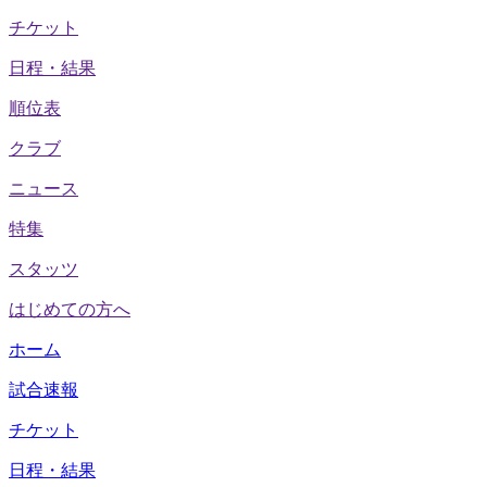
チケット
日程・結果
順位表
クラブ
ニュース
特集
スタッツ
はじめての方へ
ホーム
試合速報
チケット
日程・結果