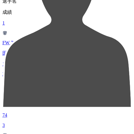
選手名
成績
1
FW 77
田中 パウロ淳一
128
2
MF 23
岡田 優希
74
3