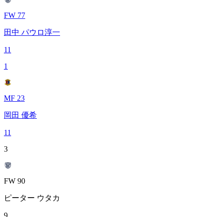
FW 77
田中 パウロ淳一
11
1
MF 23
岡田 優希
11
3
FW 90
ピーター ウタカ
9