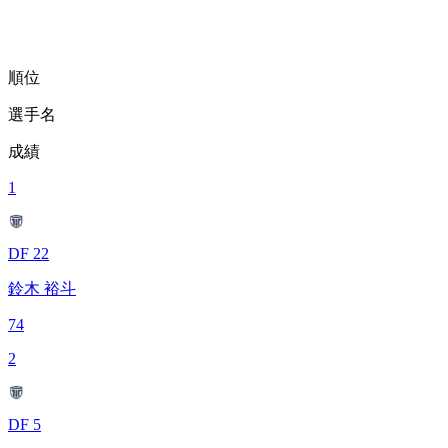
順位
選手名
成績
1
DF 22
鈴木 裕斗
74
2
DF 5