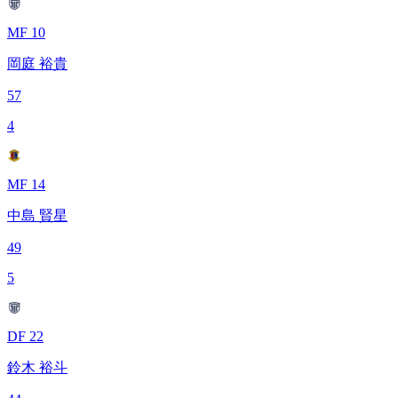
MF 10
岡庭 裕貴
57
4
MF 14
中島 賢星
49
5
DF 22
鈴木 裕斗