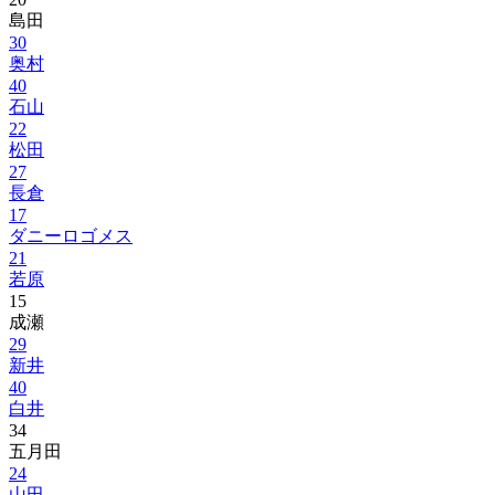
島田
30
奥村
40
石山
22
松田
27
長倉
17
ダニーロゴメス
21
若原
15
成瀬
29
新井
40
白井
34
五月田
24
山田