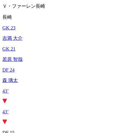
Ｖ・ファーレン長崎
長崎
GK 23
吉満 大介
GK 21
若原 智哉
DF 24
森 璃太
43’
43’
DF 15