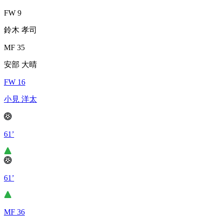
FW 9
鈴木 孝司
MF 35
安部 大晴
FW 16
小見 洋太
61’
61’
MF 36