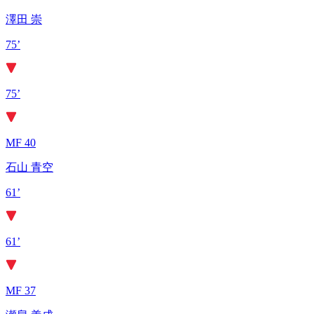
澤田 崇
75’
75’
MF 40
石山 青空
61’
61’
MF 37