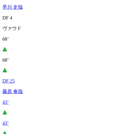
早川 史哉
DF 4
ヴァウド
68’
68’
DF 25
藤原 奏哉
43’
43’