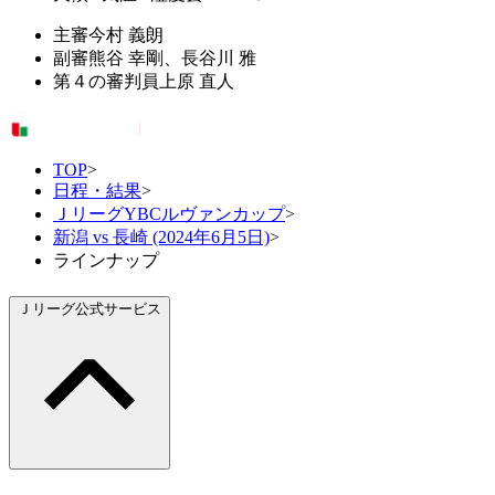
主審
今村 義朗
副審
熊谷 幸剛、長谷川 雅
第４の審判員
上原 直人
TOP
>
日程・結果
>
ＪリーグYBCルヴァンカップ
>
新潟 vs 長崎 (2024年6月5日)
>
ラインナップ
Ｊリーグ公式サービス