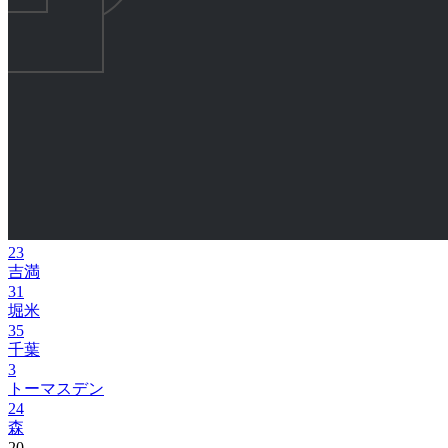
23
吉満
31
堀米
35
千葉
3
トーマスデン
24
森
20