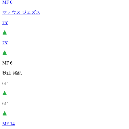
MF 6
マテウス ジェズス
75’
75’
MF 6
秋山 裕紀
61’
61’
MF 14