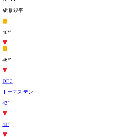
成瀬 竣平
46*’
46*’
DF 3
トーマス デン
43’
43’