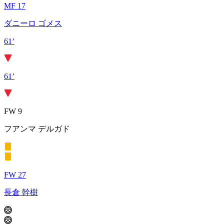
MF 17
ダニーロ ゴメス
61’
61’
FW 9
フアンマ デルガド
FW 27
長倉 幹樹