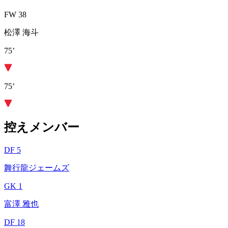
FW 38
松澤 海斗
75’
75’
控えメンバー
DF 5
舞行龍ジェームズ
GK 1
富澤 雅也
DF 18