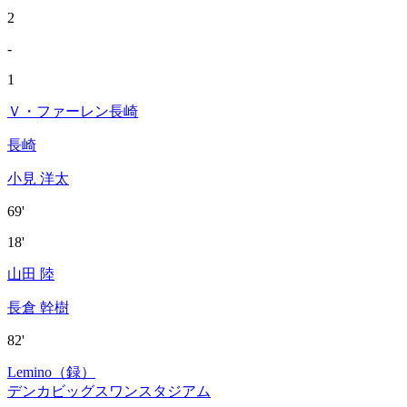
2
-
1
Ｖ・ファーレン長崎
長崎
小見 洋太
69'
18'
山田 陸
長倉 幹樹
82'
Lemino（録）
デンカビッグスワンスタジアム