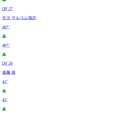
DF 27
モヨ マルコム強志
46*’
46*’
DF 26
遠藤 凌
43’
43’