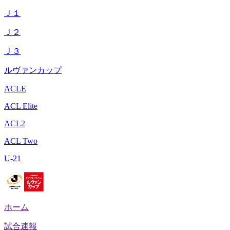
Ｊ１
Ｊ２
Ｊ３
ルヴァンカップ
ACLE
ACL Elite
ACL2
ACL Two
U-21
ホーム
試合速報