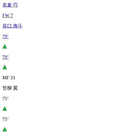
名倉 巧
FW 7
谷口 海斗
79’
79’
MF 33
笠柳 翼
75’
75’