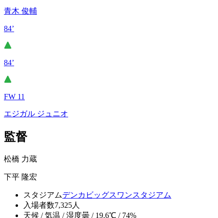
青木 俊輔
84’
84’
FW 11
エジガル ジュニオ
監督
松橋 力蔵
下平 隆宏
スタジアム
デンカビッグスワンスタジアム
入場者数
7,325人
天候 / 気温 / 湿度
曇 / 19.6℃ / 74%