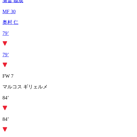
瀬畠 義成
MF 30
奥村 仁
79’
79’
FW 7
マルコス ギリェルメ
84’
84’