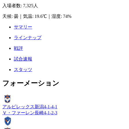
入場者数
:
7,325人
天候
:
曇
｜
気温
:
19.6℃
｜
湿度
:
74%
サマリー
ラインナップ
戦評
試合速報
スタッツ
フォーメーション
アルビレックス新潟
4-1-4-1
Ｖ・ファーレン長崎
4-1-2-3