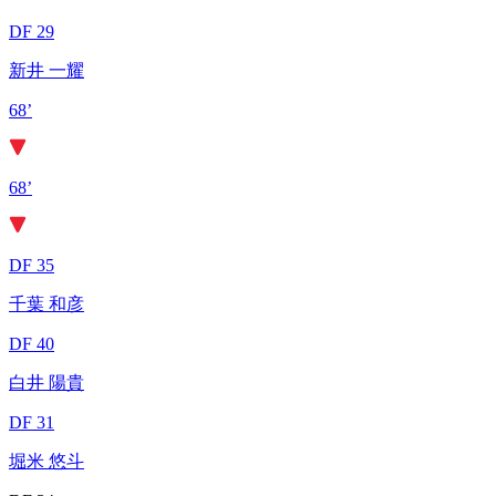
DF 29
新井 一耀
68’
68’
DF 35
千葉 和彦
DF 40
白井 陽貴
DF 31
堀米 悠斗