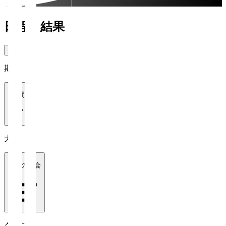
日程・結果
期間
1週間
大会
全ての大会
クラブ