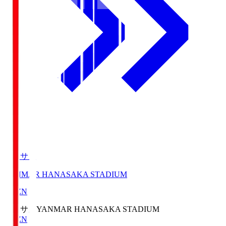
ハナサカ
YANMAR HANASAKA STADIUM
DAZN
ハナサカ
YANMAR HANASAKA STADIUM
DAZN