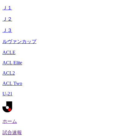
Ｊ１
Ｊ２
Ｊ３
ルヴァンカップ
ACLE
ACL Elite
ACL2
ACL Two
U-21
ホーム
試合速報