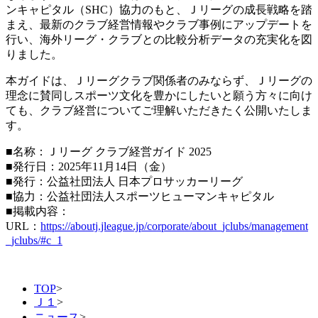
ンキャピタル（SHC）協力のもと、Ｊリーグの成長戦略を踏
まえ、最新のクラブ経営情報やクラブ事例にアップデートを
行い、海外リーグ・クラブとの比較分析データの充実化を図
りました。
本ガイドは、Ｊリーグクラブ関係者のみならず、Ｊリーグの
理念に賛同しスポーツ文化を豊かにしたいと願う方々に向け
ても、クラブ経営についてご理解いただきたく公開いたしま
す。
■名称：Ｊリーグ クラブ経営ガイド 2025
■発行日：2025年11月14日（金）
■発行：公益社団法人 日本プロサッカーリーグ
■協力：公益社団法人スポーツヒューマンキャピタル
■掲載内容：
URL：
https://aboutj.jleague.jp/corporate/about_jclubs/management
_jclubs/#c_1
TOP
>
Ｊ１
>
ニュース
>