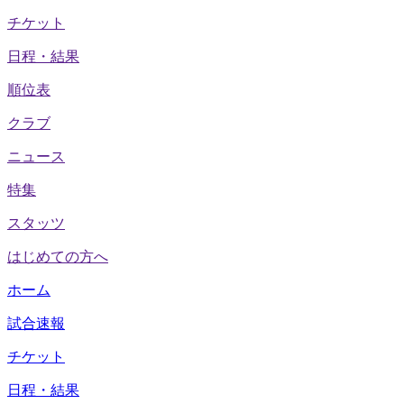
チケット
日程・結果
順位表
クラブ
ニュース
特集
スタッツ
はじめての方へ
ホーム
試合速報
チケット
日程・結果