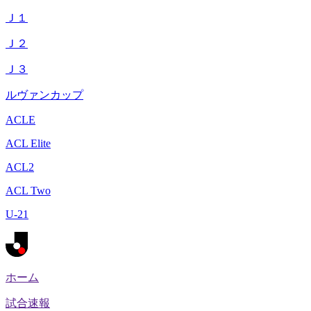
Ｊ１
Ｊ２
Ｊ３
ルヴァンカップ
ACLE
ACL Elite
ACL2
ACL Two
U-21
ホーム
試合速報