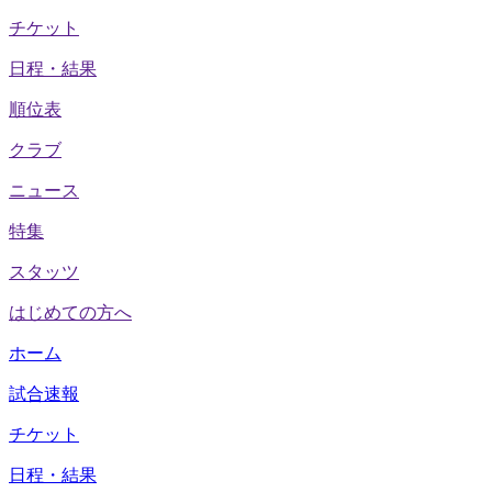
チケット
日程・結果
順位表
クラブ
ニュース
特集
スタッツ
はじめての方へ
ホーム
試合速報
チケット
日程・結果