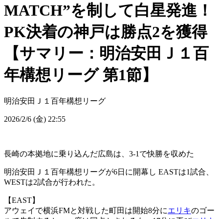
MATCH”を制して白星発進！
PK決着の神戸は勝点2を獲得
【サマリー：明治安田Ｊ１百
年構想リーグ 第1節】
明治安田Ｊ１百年構想リーグ
2026/2/6 (金) 22:55
長崎の本拠地に乗り込んだ広島は、3-1で快勝を収めた
明治安田Ｊ１百年構想リーグが6日に開幕し EASTは1試合、
WESTは2試合が行われた。
【EAST】
アウェイで横浜FMと対戦した町田は開始8分に
エリキ
のゴー