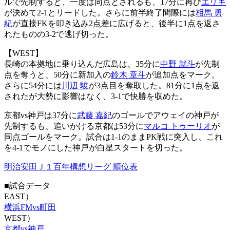
ルで先制すると、一度は同点とされるも、17分に再び
エリキ
が決めて2-1とリードした。さらに前半終了間際には
相馬 勇
紀
が直接FKを叩き込み2点差に広げると、後半に1点を返さ
れたものの3-2で逃げ切った。
【WEST】
長崎の本拠地に乗り込んだ広島は、35分に
中野 就斗
が先制
点を奪うと、50分に新加入の
鈴木 章斗
が追加点をマーク。
さらに54分には
川辺 駿
が3点目を奪取した。81分に1点を返
されたが大勢に影響はなく、3-1で快勝を収めた。
京都vs神戸は37分に
武藤 嘉紀
のゴールでアウェイの神戸が
先制するも、追いかける京都は53分に
マルコ トゥーリオ
が
同点ゴールをマーク。試合は1-1のままPK戦に突入し、これ
を4-1でモノにした神戸が白星スタートを切った。
明治安田Ｊ１百年構想リーグ 順位表
■試合データ
EAST）
横浜FMvs町田
WEST）
京都vs神戸