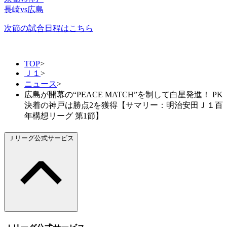
長崎vs広島
次節の試合日程はこちら
TOP
>
Ｊ１
>
ニュース
>
広島が開幕の“PEACE MATCH”を制して白星発進！ PK
決着の神戸は勝点2を獲得【サマリー：明治安田Ｊ１百
年構想リーグ 第1節】
Ｊリーグ公式サービス