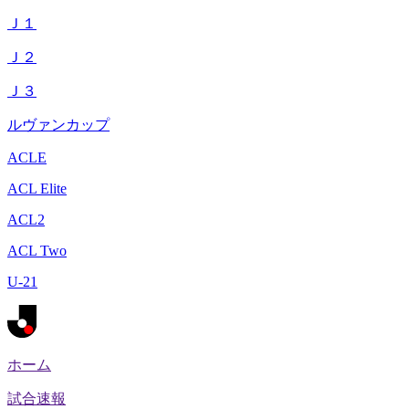
Ｊ１
Ｊ２
Ｊ３
ルヴァンカップ
ACLE
ACL Elite
ACL2
ACL Two
U-21
ホーム
試合速報