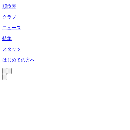
順位表
クラブ
ニュース
特集
スタッツ
はじめての方へ