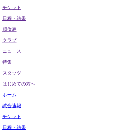
チケット
日程・結果
順位表
クラブ
ニュース
特集
スタッツ
はじめての方へ
ホーム
試合速報
チケット
日程・結果