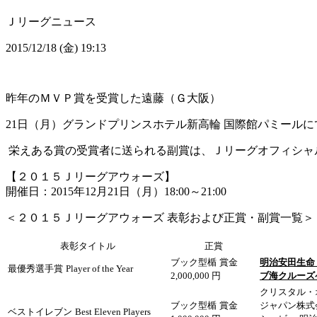
Ｊリーグニュース
2015/12/18 (金) 19:13
昨年のＭＶＰ賞を受賞した遠藤（Ｇ大阪）
21日（月）グランドプリンスホテル新高輪 国際館パミール
栄えある賞の受賞者に送られる副賞は、Ｊリーグオフィシャ
【２０１５Ｊリーグアウォーズ】
開催日：2015年12月21日（月）18:00～21:00
＜２０１５Ｊリーグアウォーズ 表彰および正賞・副賞一覧＞
表彰タイトル
正賞
ブック型楯
賞金
明治安田生命
最優秀選手賞
Player of the Year
2,000,000 円
ブ海クルーズ
クリスタル・
ブック型楯
賞金
ジャパン株式
ベストイレブン
Best Eleven Players