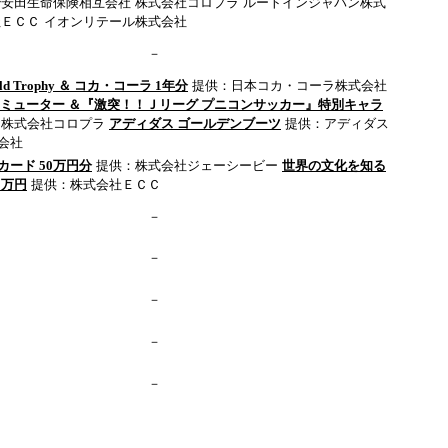
治安田生命保険相互会社
株式会社コロプラ
ルートインジャパン株式
社ＥＣＣ
イオンリテール株式会社
－
Gold Trophy ＆ コカ・コーラ 1年分
提供：日本コカ・コーラ株式会社
コミューター ＆『激突！！Ｊリーグ プニコンサッカー』特別キャラ
：株式会社コロプラ
アディダス ゴールデンブーツ
提供：アディダス
会社
ード 50万円分
提供：株式会社ジェーシービー
世界の文化を知る
0万円
提供：株式会社ＥＣＣ
－
－
－
－
－