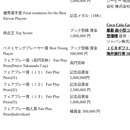
1,000,000 円
シービー
明
会社
株式会
優秀選手賞
Final nominees for the Best
記念メダル（18K）
Eleven Players
Coca-Cola 
ブック型楯
賞金
最新 超小型
得点王
Top Scorer
1,000,000 円
登場権
提供
ジャパン株式
ベストヤングプレーヤー賞
Best Young
ブック型楯
賞金
ＪＣＢギフトカ
Player
500,000 円
海外旅行券 5
フェアプレー賞（高円宮杯）
Fair Play
高円宮杯
Prize(Prince Takamado Cup)
フェアプレー賞（Ｊ１）
Fair Play
記念品賞金
Prize(J1)
5,000,000円
フェアプレー賞（Ｊ２）
Fair Play
記念品賞金
Prize(J2)
2,500,000 円
フェアプレー賞（Ｊ３）
Fair Play
記念品賞金
Prize(J3)
1,000,000 円
フェアプレー個人賞
Fair Play
楯賞金
500,000 円
Prize(Individual)