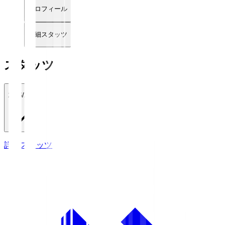
プロフィール
詳細スタッツ
スタッツ
2026/27
詳細スタッツ