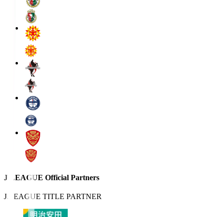
J.LEAGUE Official Partners
J.LEAGUE TITLE PARTNER