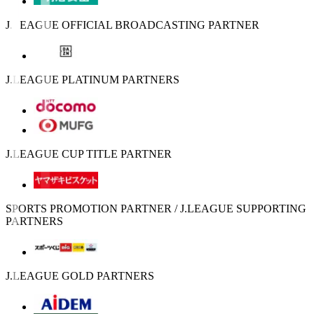
J.LEAGUE OFFICIAL BROADCASTING PARTNER
J.LEAGUE PLATINUM PARTNERS
J.LEAGUE CUP TITLE PARTNER
SPORTS PROMOTION PARTNER / J.LEAGUE SUPPORTING
PARTNERS
J.LEAGUE GOLD PARTNERS