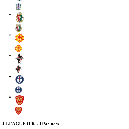
J.LEAGUE Official Partners