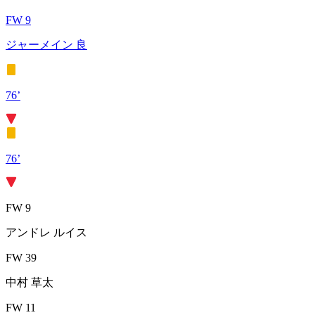
FW 9
ジャーメイン 良
76’
76’
FW 9
アンドレ ルイス
FW 39
中村 草太
FW 11