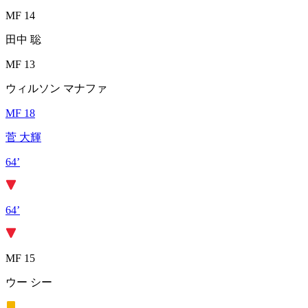
MF 14
田中 聡
MF 13
ウィルソン マナファ
MF 18
菅 大輝
64’
64’
MF 15
ウー シー