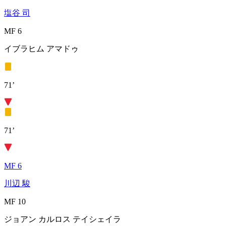
塩谷 司
MF 6
イブラヒム アマドゥ
71’
71’
MF 6
川辺 駿
MF 10
ジョアン カルロス テイシェイラ