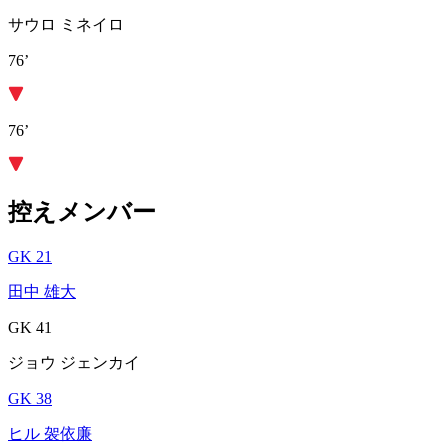
サウロ ミネイロ
76’
76’
控えメンバー
GK 21
田中 雄大
GK 41
ジョウ ジェンカイ
GK 38
ヒル 袈依廉