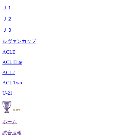
Ｊ１
Ｊ２
Ｊ３
ルヴァンカップ
ACLE
ACL Elite
ACL2
ACL Two
U-21
ホーム
試合速報