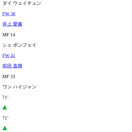
ダイ ウェイチュン
FW 36
井上 愛簾
MF 14
シェ ポンフェイ
FW 41
前田 直輝
MF 33
ワン ハイジャン
71’
71’