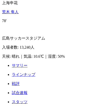
上海申花
荒木 隼人
78'
広島サッカースタジアム
入場者数
:
13,240人
天候
:
晴れ
｜
気温
:
10.6℃
｜
湿度
:
50%
サマリー
ラインナップ
戦評
試合速報
スタッツ