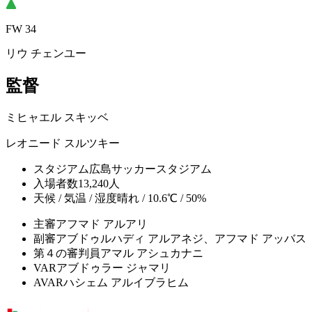
FW 34
リウ チェンユー
監督
ミヒャエル スキッベ
レオニード スルツキー
スタジアム
広島サッカースタジアム
入場者数
13,240人
天候 / 気温 / 湿度
晴れ / 10.6℃ / 50%
主審
アフマド アルアリ
副審
アブドゥルハディ アルアネジ、アフマド アッバス
第４の審判員
アマル アシュカナニ
VAR
アブドゥラー ジャマリ
AVAR
ハシェム アルイブラヒム