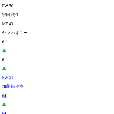
FW 50
宗田 椛生
MF 43
ヤン ハオユー
61’
61’
FW 51
加藤 陸次樹
64’
64’