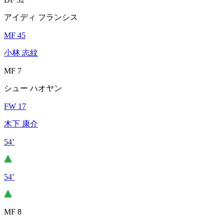
アイディ フランシス
MF 45
小林 志紋
MF 7
シュー ハオヤン
FW 17
木下 康介
54’
54’
MF 8