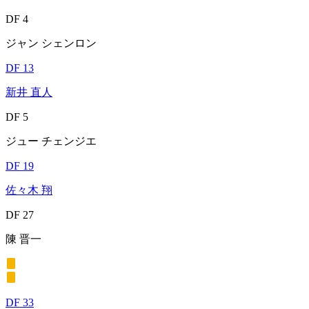
DF 4
ジャン シェンロン
DF 13
新井 直人
DF 5
ジュー チェンジエ
DF 19
佐々木 翔
DF 27
陳 晋一
DF 33